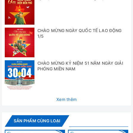
và cảm biến nhiệt độ điện trở bạch kim đảm bảo kiểm soát
nhiệt độ chính xác hơn
+ Nhiệt độ buồng có thể được đặt trong phạm vi từ -20
đến -40℃
CHÀO MỪNG NGÀY QUỐC TẾ LAO ĐỘNG
1/5
✅
Hệ thống làm lạnh:
+ Môi chất làm lạnh không chứa HCFC, máy nén và quạt
đáng tin cậy được cung cấp bới thương hiệu nổi tiếng quốc
CHÀO MỪNG KỶ NIỆM 51 NĂM NGÀY GIẢI
tế đảm bảo làm lạnh nhanh, tiết kiệm năng lượng và thân
PHÓNG MIỀN NAM
thiện với môi trường
+ Công nghệ tạo bọt polyurethane không chứa CFC, hiệu
quả cách nhiệt hoàn hảo. Dòng khí nóng xung quanh giúp
để tránh ngưng tụ
Xem thêm
✅
Kết cấu:
+ Thiết kế cửa mở hướng lên trên và bản lề cửa cân bằng
SẢN PHẨM CÙNG LOẠI
tạo điều kiện thuận lợi cho việc mở cửa