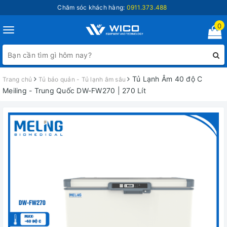
Chăm sóc khách hàng:
0911.373.488
0
Toggle
navigation
Tủ Lạnh Âm 40 độ C
Trang chủ
Tủ bảo quản - Tủ lạnh âm sâu
Meiling - Trung Quốc DW-FW270 | 270 Lít