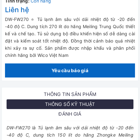
Tình trạng:
Còn hàng
Liên hệ
DW-FW270 ⭐ Tủ lạnh âm sâu với dải nhiệt độ từ -20 đến
-40 độ C. Dung tích 270 lít do hãng Meiling Trung Quốc thiết
kế và chế tạo. Tủ sử dụng bộ điều khiển hiện số dễ dàng cài
đặt và kiểm soát tốt nhiệt độ. Đồng thời cảnh báo quá nhiệt
khi xảy ra sự cố. Sản phẩm được nhập khẩu và phân phối
chính hãng bởi Wico Việt Nam
Yêu cầu báo giá
THÔNG TIN SẢN PHẨM
THÔNG SỐ KỸ THUẬT
ĐÁNH GIÁ
DW-FW270 là Tủ lạnh âm sâu với dải nhiệt độ từ -20 đến
-40 độ C, dung tích 150 lít do hãng Zhongke Meiling