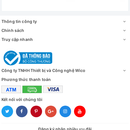
ghi
Nhiệt độ môi
Từ 16 đến
trường
Thông tin công ty
Chính sách
Phân loại khí
N
hậu
Truy cập nhanh
Bộ điều khiển
Vi xử
Màn hình
Màn hình kỹ
Hệ thống làm lạnh
Công ty TNHH Thiết bị và Công nghệ Wico
Phương thức thanh toán
Máy nén
1
Chế độ làm lạnh
Làm lạnh b
Kết nối với chúng tôi
Chế độ rã đông
Thủ c
Độ dày lớp cách
110
nhiệt
Đăng ký nhận nhiều ưu đãi