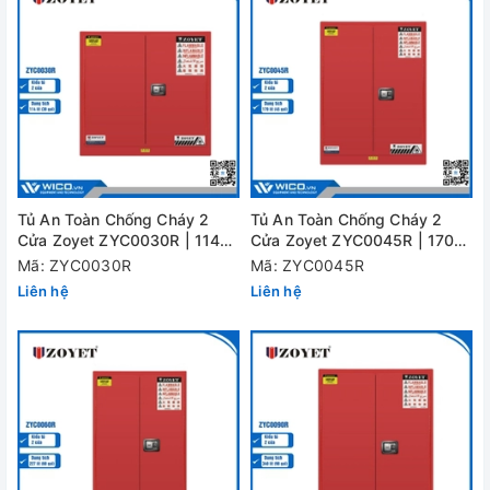
Tủ An Toàn Chống Cháy 2
Tủ An Toàn Chống Cháy 2
Cửa Zoyet ZYC0030R | 114
Cửa Zoyet ZYC0045R | 170
Lít (30 Gal)
Lít (45 Gal)
Mã: ZYC0030R
Mã: ZYC0045R
Liên hệ
Liên hệ