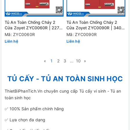
Tủ An Toàn Chống Cháy 2
Tủ An Toàn Chống Cháy 2
Cửa Zoyet ZYC0060R | 227
Cửa Zoyet ZYC0090R | 340
Lít (60 Gal)
Lít (90 Gal)
Mã: ZYC0060R
Mã: ZYC0090R
Liên hệ
Liên hệ
«
1
2
3
...
10
»
TỦ CẤY - TỦ AN TOÀN SINH HỌC
ThietBiPhanTich.Vn chuyên cung cấp Tủ cấy vi sinh - Tủ an
toàn sinh học
✅ 100% Sản phẩm chính hãng
✅ Lựa chọn đa dạng