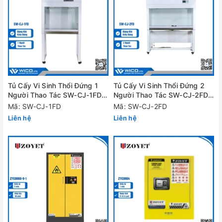
Tủ Cấy Vi Sinh Thổi Đứng 1
Tủ Cấy Vi Sinh Thổi Đứng 2
Người Thao Tác SW-CJ-1FD |
Người Thao Tác SW-CJ-2FD |
Chân Đế Rời
Chân Đế Rời
Mã: SW-CJ-1FD
Mã: SW-CJ-2FD
Liên hệ
Liên hệ