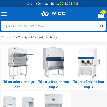
Chăm sóc khách hàng:
0911.373.488
0
Toggle
navigation
Trang chủ
Tủ cấy - Tủ an toàn sinh học
Tủ an toàn sinh học
Tủ an toàn sinh học
Tủ an toàn sinh học
cấp 1
cấp 2
cấp 3