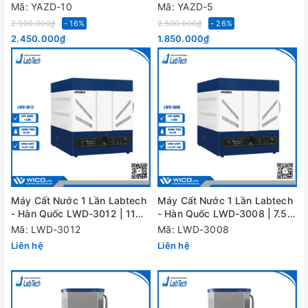
Mã: YAZD-10
Mã: YAZD-5
2.900.000₫
- 16%
2.500.000₫
- 26%
2.450.000₫
1.850.000₫
Máy Cất Nước 1 Lần Labtech
Máy Cất Nước 1 Lần Labtech
- Hàn Quốc LWD-3012 | 11
- Hàn Quốc LWD-3008 | 7.5
Lít/giờ
Lít/giờ
Mã: LWD-3012
Mã: LWD-3008
Liên hệ
Liên hệ