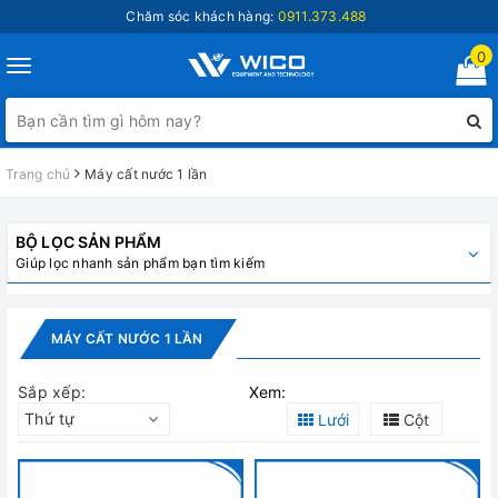
Chăm sóc khách hàng:
0911.373.488
0
Toggle
navigation
Trang chủ
Máy cất nước 1 lần
BỘ LỌC SẢN PHẨM
Giúp lọc nhanh sản phẩm bạn tìm kiếm
MÁY CẤT NƯỚC 1 LẦN
Sắp xếp:
Xem:
Thứ tự
Lưới
Cột