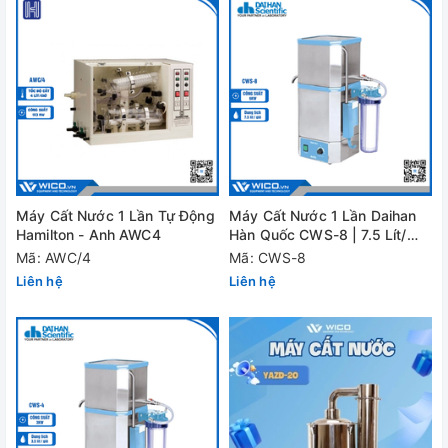
Máy Cất Nước 1 Lần Tự Động
Máy Cất Nước 1 Lần Daihan
Hamilton - Anh AWC4
Hàn Quốc CWS-8 | 7.5 Lít/
Giờ
Mã: AWC/4
Mã: CWS-8
Liên hệ
Liên hệ