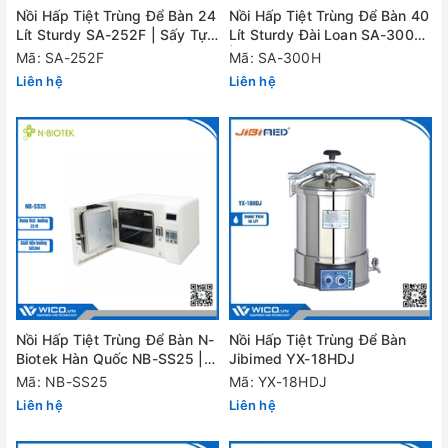
Nồi Hấp Tiệt Trùng Để Bàn 24
Nồi Hấp Tiệt Trùng Để Bàn 40
Lít Sturdy SA-252F | Sấy Tự
Lít Sturdy Đài Loan SA-300H
Động
| Sấy Tự Động
Mã: SA-252F
Mã: SA-300H
Liên hệ
Liên hệ
Nồi Hấp Tiệt Trùng Để Bàn N-
Nồi Hấp Tiệt Trùng Để Bàn
Biotek Hàn Quốc NB-SS25 |
Jibimed YX-18HDJ
15 lít
Mã: NB-SS25
Mã: YX-18HDJ
Liên hệ
Liên hệ