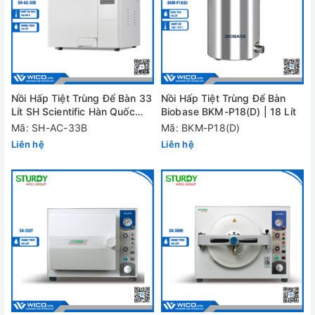
Nồi Hấp Tiệt Trùng Để Bàn 33
Nồi Hấp Tiệt Trùng Để Bàn
Lít SH Scientific Hàn Quốc
Biobase BKM-P18(D) | 18 Lít
SH-AC-33B
Mã: SH-AC-33B
Mã: BKM-P18(D)
Liên hệ
Liên hệ