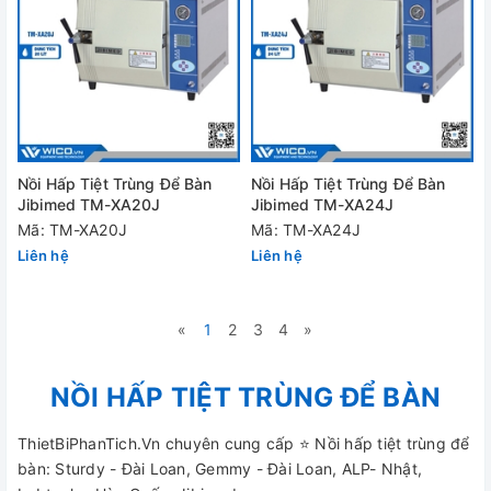
Nồi Hấp Tiệt Trùng Để Bàn
Nồi Hấp Tiệt Trùng Để Bàn
Jibimed TM-XA20J
Jibimed TM-XA24J
Mã: TM-XA20J
Mã: TM-XA24J
Liên hệ
Liên hệ
«
1
2
3
4
»
NỒI HẤP TIỆT TRÙNG ĐỂ BÀN
ThietBiPhanTich.Vn chuyên cung cấp ⭐ Nồi hấp tiệt trùng để
bàn: Sturdy - Đài Loan, Gemmy - Đài Loan, ALP- Nhật,