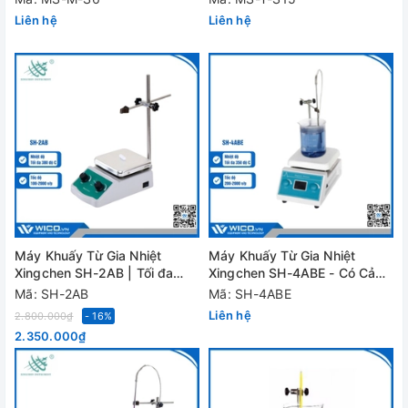
Liên hệ
Liên hệ
Máy Khuấy Từ Gia Nhiệt
Máy Khuấy Từ Gia Nhiệt
Xingchen SH-2AB | Tối đa
Xingchen SH-4ABE - Có Cảm
380 độ C
Biến Nhiệt Độ
Mã: SH-2AB
Mã: SH-4ABE
Liên hệ
2.800.000₫
- 16%
2.350.000₫