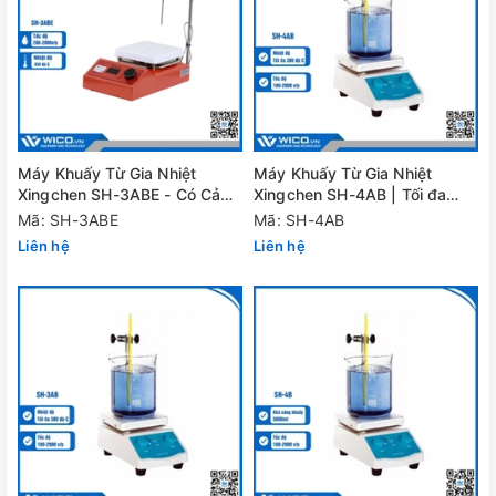
Máy Khuấy Từ Gia Nhiệt
Máy Khuấy Từ Gia Nhiệt
Xingchen SH-3ABE - Có Cảm
Xingchen SH-4AB | Tối đa
Biến Nhiệt Độ
380 độ C
Mã: SH-3ABE
Mã: SH-4AB
Liên hệ
Liên hệ