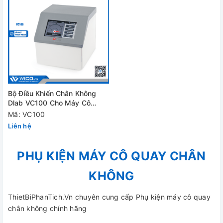
Bộ Điều Khiển Chân Không
Dlab VC100 Cho Máy Cô
Quay Chân Không
Mã: VC100
Liên hệ
PHỤ KIỆN MÁY CÔ QUAY CHÂN
KHÔNG
ThietBiPhanTich.Vn chuyên cung cấp Phụ kiện máy cô quay
chân không chính hãng