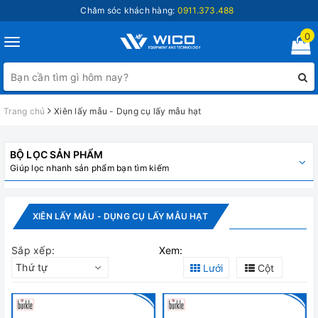
Chăm sóc khách hàng:
0911.373.488
0
Toggle
navigation
Trang chủ
Xiên lấy mẫu - Dụng cụ lấy mẫu hạt
BỘ LỌC SẢN PHẨM
Giúp lọc nhanh sản phẩm bạn tìm kiếm
XIÊN LẤY MẪU - DỤNG CỤ LẤY MẪU HẠT
Sắp xếp:
Xem:
Thứ tự
Lưới
Cột