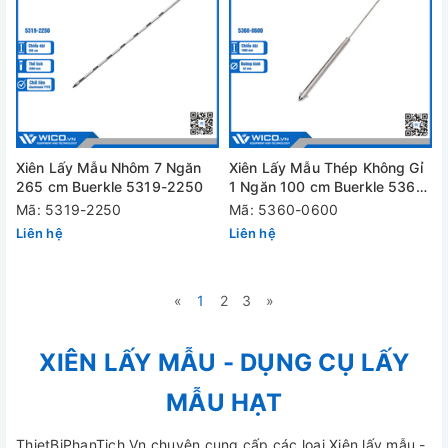
Xiên Lấy Mẫu Nhôm 7 Ngăn
Xiên Lấy Mẫu Thép Không Gỉ
265 cm Buerkle 5319-2250
1 Ngăn 100 cm Buerkle 5360-
0600
Mã: 5319-2250
Mã: 5360-0600
Liên hệ
Liên hệ
«
1
2
3
»
XIÊN LẤY MẪU - DỤNG CỤ LẤY
MẪU HẠT
ThietBiPhanTich.Vn chuyên cung cấp các loại Xiên lấy mẫu -