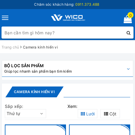
Chăm sóc khách hàng:
0911.373.488
0
Toggle
navigation
Trang chủ
Camera kính hiển vi
BỘ LỌC SẢN PHẨM
Giúp lọc nhanh sản phẩm bạn tìm kiếm
CAMERA KÍNH HIỂN VI
Sắp xếp:
Xem:
Thứ tự
Lưới
Cột