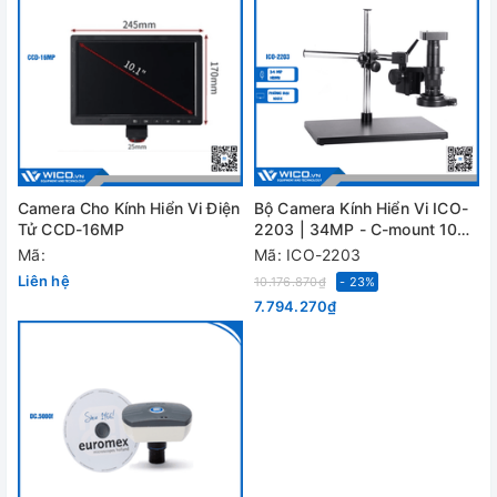
Camera Cho Kính Hiển Vi Điện
Bộ Camera Kính Hiển Vi ICO-
Tử CCD-16MP
2203 | 34MP - C-mount 100X
- 60LED Rings
Mã:
Mã: ICO-2203
Liên hệ
10.176.870₫
- 23%
7.794.270₫