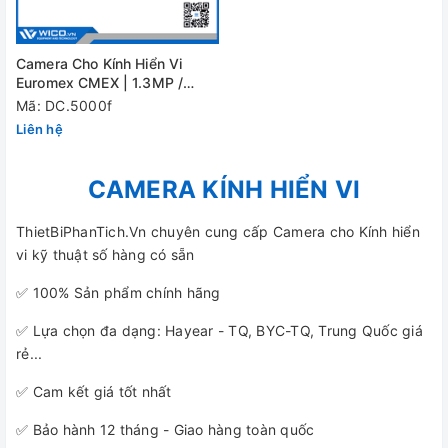
Camera Cho Kính Hiển Vi
Euromex CMEX | 1.3MP /
2MP/ 5MP / 12MP
Mã: DC.5000f
Liên hệ
CAMERA KÍNH HIỂN VI
ThietBiPhanTich.Vn chuyên cung cấp Camera cho Kính hiển
vi kỹ thuật số hàng có sẵn
✅ 100% Sản phẩm chính hãng
✅ Lựa chọn đa dạng: Hayear - TQ, BYC-TQ, Trung Quốc giá
rẻ...
✅ Cam kết giá tốt nhất
✅ Bảo hành 12 tháng - Giao hàng toàn quốc