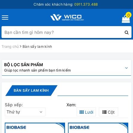
Chăm sóc khách hàng:
0911.373.488
0
Toggle
navigation
Trang chủ
Bàn sấy lam kính
BỘ LỌC SẢN PHẨM
Giúp lọc nhanh sản phẩm bạn tìm kiếm
BÀN SẤY LAM KÍNH
Sắp xếp:
Xem:
Thứ tự
Lưới
Cột