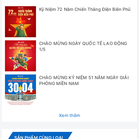
găng tay, đồ bảo hộ, một số dụng cụ dùng trong nghiên
cứu y học và nghiên cứu sinh
Kỷ Niệm 72 Năm Chiến Thắng Điện Biên Phủ
✅ Điều khiển chính xác với các cảm biến tích hợp điều
khiển nhiệt độ và áp suất
✅ Một chu kỳ tiệt trùng được lập trình
CHÀO MỪNG NGÀY QUỐC TẾ LAO ĐỘNG
1/5
✅
USER MODE
: cài đặt chương trình theo mong muốn
(nhiệt độ, thời gian, áp suất)
✅ Thiết bị xả áp thủ công an toàn cho người sử dụng trong
trường hợp lỗi nguồn hoặc không hoàn thành chu trình khử
CHÀO MỪNG KỶ NIỆM 51 NĂM NGÀY GIẢI
PHÓNG MIỀN NAM
trùng
✅ Hệ thống chân không hỗ trợ đuổi khí hoàn toàn đảm bảo
quá trình tiệt trùng. Đồng thời chức năng sấy chân
không cho phép sấy khô tuyệt đối.
Xem thêm
✅
Tính năng sấy khô
: bằng cách hút chân không sau khi
xả hết hơi bên trong.
SẢN PHẨM CÙNG LOẠI