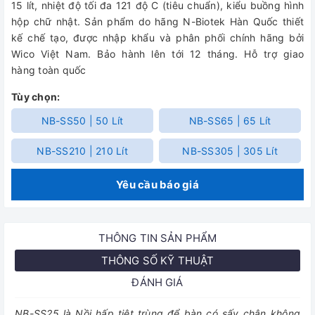
15 lít, nhiệt độ tối đa 121 độ C (tiêu chuẩn), kiểu buồng hình
hộp chữ nhật. Sản phẩm do hãng N-Biotek Hàn Quốc thiết
kế chế tạo, được nhập khẩu và phân phối chính hãng bởi
Wico Việt Nam. Bảo hành lên tới 12 tháng. Hỗ trợ giao
hàng toàn quốc
Tùy chọn:
NB-SS50 | 50 Lít
NB-SS65 | 65 Lít
NB-SS210 | 210 Lít
NB-SS305 | 305 Lít
Yêu cầu báo giá
THÔNG TIN SẢN PHẨM
THÔNG SỐ KỸ THUẬT
ĐÁNH GIÁ
NB-SS25 là Nồi hấp tiệt trùng để bàn có sấy chân không