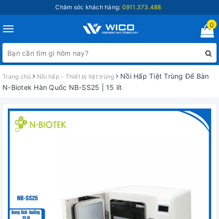
Chăm sóc khách hàng:
0911.373.488
0
Toggle
navigation
Nồi Hấp Tiệt Trùng Để Bàn
Trang chủ
Nồi hấp - Thiết bị tiệt trùng
N-Biotek Hàn Quốc NB-SS25 | 15 lít