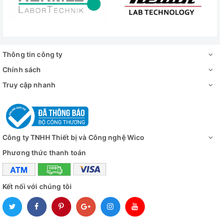
Hệ thống sấy
Bơm chân không (bơm piston không d
Màn hình
128x64 LCD (đèn nền EL)
Khối lượng
60kg
Thông tin công ty
Chính sách
Công suất
1700W
Truy cập nhanh
Nguồn điện
220V AC, 50/60Hz
Đánh giá
Công ty TNHH Thiết bị và Công nghệ Wico
Phương thức thanh toán
Kết nối với chúng tôi