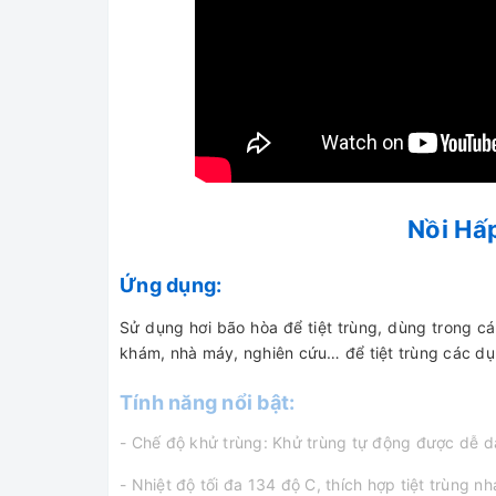
Nồi Hấ
Ứng dụng:
Sử dụng hơi bão hòa để tiệt trùng, dùng trong c
khám, nhà máy, nghiên cứu… để tiệt trùng các dụng
Tính năng nổi bật:
- Chế độ khử trùng: Khử trùng tự động được dễ 
- Nhiệt độ tối đa 134 độ C, thích hợp tiệt trùng n