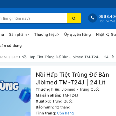
0968.40
Hotline 24/
hủ
Sản phẩm
Thương hiệu
Ủy quyền hãng
Nhật Ký Gi
dẫn sử dụng
Nồi Hấp Tiệt Trùng Để Bàn Jibimed TM-T24J | 24 Lít
 Đồ Mua Sắm
Nồi Hấp Tiệt Trùng Để Bàn
Jibimed TM-T24J | 24 Lít
Thương hiệu:
Jibimed - Trung Quốc
Mã sản phẩm:
TM-T24J
Xuất xứ:
Trung Quốc
Bảo hành:
12 tháng
Tình trạng:
Còn hàng