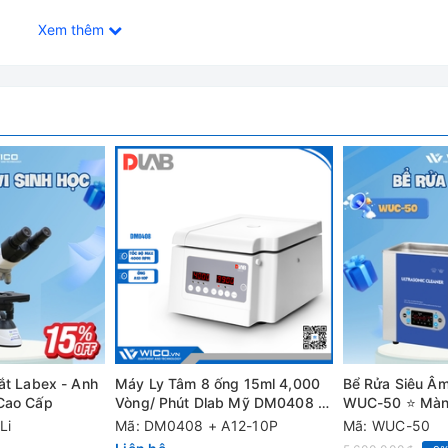
Xem thêm
 suất
iện và báo động
ắt Labex - Anh
Máy Ly Tâm 8 ống 15ml 4,000
Bể Rửa Siêu Âm
 Cao Cấp
Vòng/ Phút Dlab Mỹ DM0408 |
WUC-50 ⭐ Màn
A12-10P
Li
Mã: DM0408 + A12-10P
Mã: WUC-50