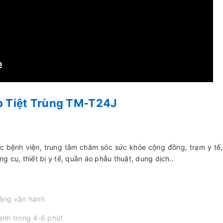
p Tiệt Trùng TM-T24J
ác bệnh viện, trung tâm chăm sóc sức khỏe cộng đồng, trạm y tế
 cụ, thiết bị y tế, quần áo phẫu thuật, dung dịch..
dàng vận hành
hanh trong 4-6 phút