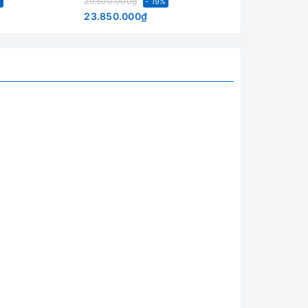
Liên hệ
29.500.000₫
%
- 19%
23.850.000₫