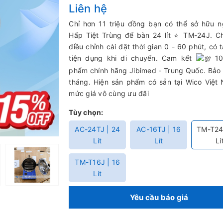
Liên hệ
Chỉ hơn 11 triệu đồng bạn có thể sở hữu 
Hấp Tiệt Trùng để bàn 24 lít ⭐ TM-24J. C
điều chỉnh cài đặt thời gian 0 - 60 phút, có 
tiện dụng khi di chuyển. Cam kết
10
phẩm chính hãng Jibimed - Trung Quốc. Bảo
tháng. Hiện sản phẩm có sẵn tại Wico Việt
mức giá vô cùng ưu đãi
Tùy chọn:
AC-24TJ | 24
AC-16TJ | 16
TM-T24
Lít
Lít
Lí
TM-T16J | 16
Lít
Yêu cầu báo giá