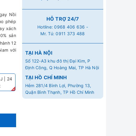
ngay Nồi
HỖ TRỢ 24/7
ho phép
Hotline:
0968 406 636
-
tay xách
Mr. Tú:
0911 373 488
0% sản
 hành 12
 Nam với
TẠI HÀ NỘI
Số 122-A3 khu đô thị Đại Kim, P
Định Công, Q Hoàng Mai, TP Hà Nội
TẠI HỒ CHÍ MINH
J | 24
Hẻm 281/4 Bình Lợi, Phường 13,
t
Quận Bình Thạnh, TP Hồ Chí Minh