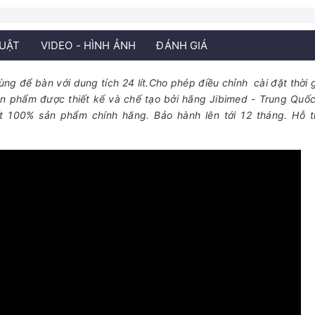
HUẬT
VIDEO - HÌNH ẢNH
ĐÁNH GIÁ
ùng để bàn với dung tích 24 lít.Cho phép điều chỉnh cài đặt thời g
ản phẩm được thiết kế và chế tạo bởi hãng Jibimed - Trung Quố
 100% sản phẩm chính hãng. Bảo hành lên tới 12 tháng. Hỗ t