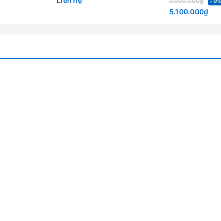
Liên hệ
5.600.000₫
- 9
5.100.000₫
TM-T24J