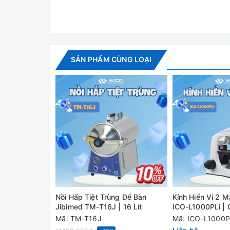
- Bảo vệ an toàn khi thiếu nước
- Có chức năng bảo vệ chống quá nhiệt và quá áp
- Sau khi tiệt trùng máy sẽ tự động ngắt nguồn đ
SẢN PHẨM CÙNG LOẠI
- Thiết kế hoàn toàn bằng thép không gỉ
Nồi Hấp Tiệt Trùng Để Bàn
Kính Hiển Vi 2 M
Jibimed TM-T16J | 16 Lít
ICO-L1000PLi |
Mã: TM-T16J
Mã: ICO-L1000P