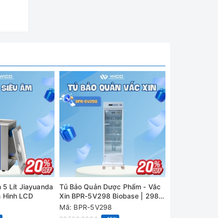
 5 Lít Jiayuanda
Tủ Bảo Quản Dược Phẩm - Vắc
Tủ Sấy Trung 
 Hình LCD
Xin BPR-5V298 Biobase | 298
Xingchen 101-
Lít
Mã: BPR-5V298
Mã: 101-2AB