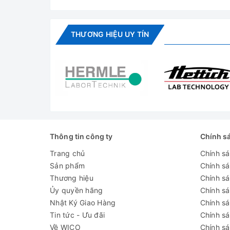
Dải nhiệt độ cài
105-134℃
đặt
THƯƠNG HIỆU UY TÍN
Thời gian cài
0 - 60 phút
đặt
Độ chính xác
≤±1℃
nhiệt độ
Nguồn điện
1.5kW/AC220V- 50Hz
Kích thước khay
340 x 200 x 30 mm (3 cái)
Thông tin công ty
Chính s
Kích thước máy
560 x 350 x 500 mm
Trang chủ
Chính s
Sản phẩm
Chính s
Kích thước
Thương hiệu
Chính sá
đóng
620 x 410 x 570mm
Ủy quyền hãng
Chính s
gói (WxDxH)
Nhật Ký Giao Hàng
Chính s
Khối lượng
Tin tức - Ưu đãi
Chính s
20kg/18kg
Tổng thể/ Tịnh
Về WICO
Chính sá