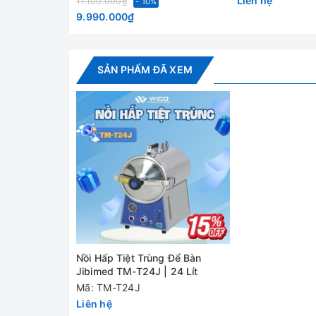
Liên hệ
11.100.000₫
- 10%
9.990.000₫
SẢN PHẨM ĐÃ XEM
Thông số kỹ thuật
Model
Dung tích
24 lít
Buồng hấp
Ø270 x 410 mm
Nồi Hấp Tiệt Trùng Để Bàn
Áp suất làm việc
0.22 Mpa
Jibimed TM-T24J | 24 Lít
Mã: TM-T24J
Nhiệt độ làm
Liên hệ
134℃
việc