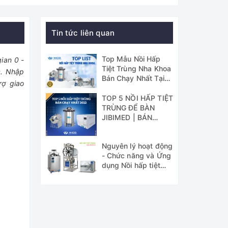
Tin tức liên quan
Top Mẫu Nồi Hấp
ian 0 -
Tiệt Trùng Nha Khoa
c. Nhập
Bán Chạy Nhất Tại
rợ giao
WICO
TOP 5 NỒI HẤP TIỆT
TRÙNG ĐỂ BÀN
JIBIMED | BÁN
CHẠY NHẤT 2022
Nguyên lý hoạt động
- Chức năng và Ứng
dụng Nồi hấp tiệt
trùng