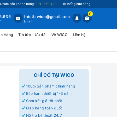
Chăm sóc khách hàng:
0911.373.488
Hệ thống cửa hàng
0
6.636
thietbiwico@gmail.com
7
Email
ao Hàng
Tin tức - Ưu đãi
Về WICO
Liên hệ
CHỈ CÓ TẠI WICO
100% Sản phẩm chính hãng
Bảo hành thiết bị 1-3 năm
Cam kết giá tốt nhất
Giao hàng toàn quốc
Hỗ trợ kỹ thuật 24/7