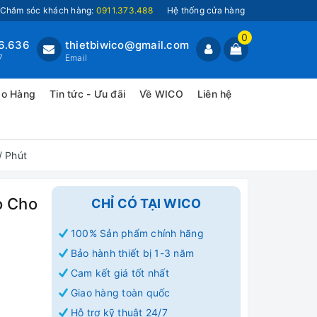
Chăm sóc khách hàng:
0911.373.488
Hệ thống cửa hàng
0
6.636
thietbiwico@gmail.com
7
Email
ao Hàng
Tin tức - Ưu đãi
Về WICO
Liên hệ
/ Phút
o Cho
CHỈ CÓ TẠI WICO
100% Sản phẩm chính hãng
Bảo hành thiết bị 1-3 năm
Cam kết giá tốt nhất
Giao hàng toàn quốc
Hỗ trợ kỹ thuật 24/7