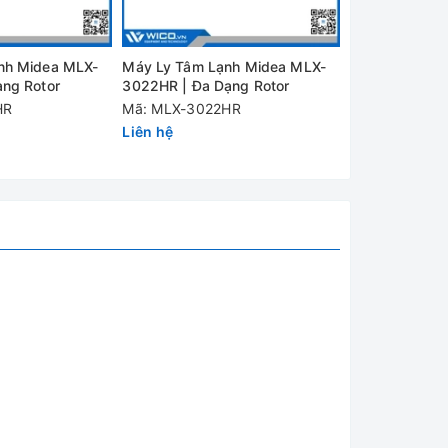
nh Midea MLX-
Máy Ly Tâm Lạnh Midea MLX-
Máy Ly Tâm L
ng Rotor
3022HR | Đa Dạng Rotor
3024HR | Đa 
HR
Mã: MLX-3022HR
Mã: MLX-302
Liên hệ
Liên hệ
ường