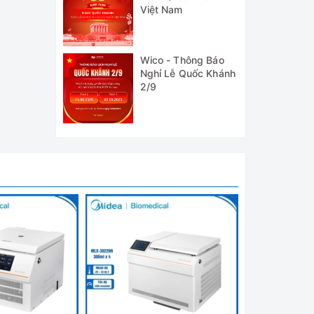
Việt Nam
Wico - Thông Báo
Nghỉ Lễ Quốc Khánh
2/9
hiệt độ
tor chỉ
i ống: