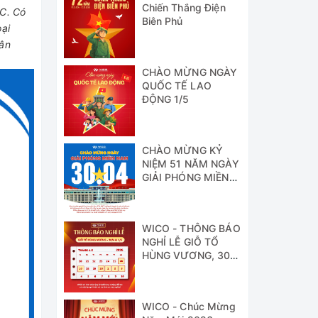
Chiến Thắng Điện
 C. Có
Biên Phủ
oại
hân
CHÀO MỪNG NGÀY
QUỐC TẾ LAO
ĐỘNG 1/5
CHÀO MỪNG KỶ
NIỆM 51 NĂM NGÀY
GIẢI PHÓNG MIỀN
NAM
WICO - THÔNG BÁO
NGHỈ LỄ GIỖ TỔ
HÙNG VƯƠNG, 30/4
& 1/5
WICO - Chúc Mừng