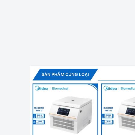
Máy ly tâm l
Tính năng nổi bật máy ly tâm lạnh Dla
- Máy sử dụng bộ điều khiển cho phép cài đặt tối 
cài đặt từ -20 đến -40 độ C. Có thể đạt tốc độ qu
- Máy nén sử dụng môi chất làm lạnh R290 không c
SẢN PHẨM CÙNG LOẠI
- Khoá nắp bằng điện, có thể đóng nắp dễ dàng c
quay khi nắp đã được đóng hoàn toàn.
- Rotor bằng hợp kim nhôm có độ bền, độ an toàn c
0,2ml, 0,5ml, 1,5ml, 2ml và 5ml / ống PCR.
Thông số kỹ thuật
Model
D1524R