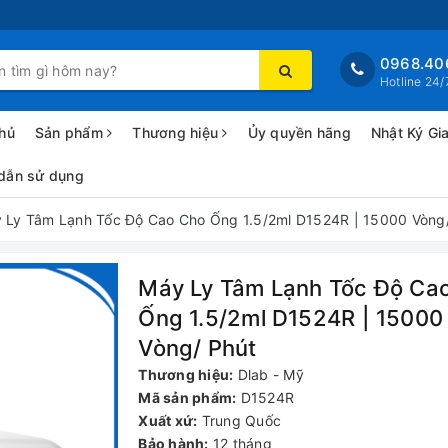
0968.40
Hotline 24/
hủ
Sản phẩm
Thương hiệu
Ủy quyền hãng
Nhật Ký Gi
dẫn sử dụng
 Ly Tâm Lạnh Tốc Độ Cao Cho Ống 1.5/2ml D1524R | 15000 Vòng
Máy Ly Tâm Lạnh Tốc Độ Ca
Ống 1.5/2ml D1524R | 15000
Vòng/ Phút
Thương hiệu:
Dlab - Mỹ
Mã sản phẩm:
D1524R
Xuất xứ:
Trung Quốc
Bảo hành:
12 tháng