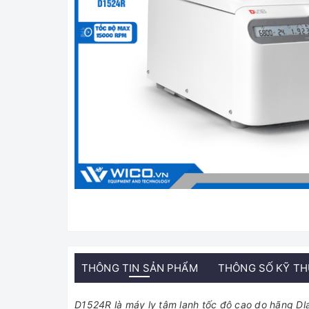
THÔNG TIN SẢN PHẨM
THÔNG SỐ KỸ T
D1524R là máy ly tâm lạnh tốc độ cao do hãng Dla