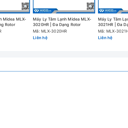
tăng 100 vòng/ phút
h Midea MLX-
Máy Ly Tâm Lạnh Midea MLX-
Máy Ly Tâm Lạ
ng Rotor
3020HR | Đa Dạng Rotor
3021HR | Đa Dạ
R
Mã: MLX-3020HR
Mã: MLX-3021
ống, PCR 8 x 4, 5ml x 12 ống, 5ml x 18 ống
Liên hệ
Liên hệ
liên tục
 quá tốc độ, quá nhiệt, tự động chuẩn đoán, phát hiện các bất th
W