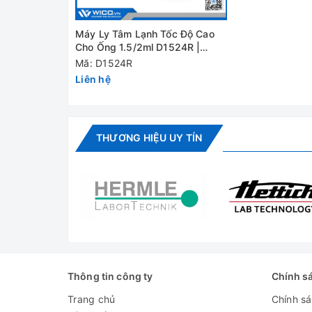
Khối lượng
30kg
Tăng tốc/ giảm
Máy Ly Tâm Lạnh Tốc Độ Cao
25s↑25s↓
tốc
Cho Ống 1.5/2ml D1524R |
15000 Vòng/ Phút
Mã: D1524R
Độ ồn
≤56dB
Liên hệ
Tính năng khác
Tốc độ quay/chuyển đổi RCF,
Đánh giá
THƯƠNG HIỆU UY TÍN
Thông tin công ty
Chính s
Trang chủ
Chính s