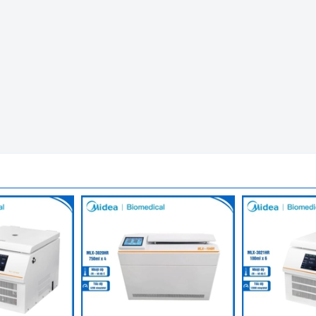
ạnh tốc độ cao Dlab D1524R
b D1524R:
đa 9 chương trình chạy. Với tối độ tối đa 15.000 vòng/ phút. Dải n
ay tối đa ngay cả ở nhiệt độ 4 độ C.
hứa Flo thân thiện với môi trường.
hỉ bằng 1 tay. Cảnh báo âm thanh yêu cầu đóng nắp. Đồng thời ro
ao. Với 05 loại rotor để khách hàng lựa chọn phù hợp với các loạ