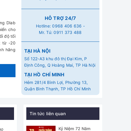
HỖ TRỢ 24/7
ãng Dlab
Hotline:
0968 406 636
-
hiển cho
Mr. Tú:
0911 373 488
ối độ tối
t từ -20
nh hãng
TẠI HÀ NỘI
Số 122-A3 khu đô thị Đại Kim, P
Định Công, Q Hoàng Mai, TP Hà Nội
TẠI HỒ CHÍ MINH
Hẻm 281/4 Bình Lợi, Phường 13,
Quận Bình Thạnh, TP Hồ Chí Minh
Tin tức liên quan
Kỷ Niệm 72 Năm
ho