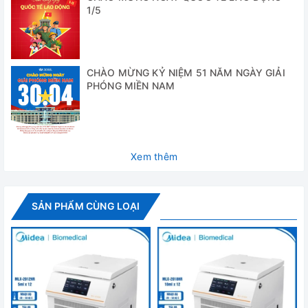
✅ Phạm vi nhiệt độ -20°C đến +40°C và nhiệt độ được
1/5
thiết lập trong Fahrenheit
✅ 98 bộ nhớ được lập trình
CHÀO MỪNG KỶ NIỆM 51 NĂM NGÀY GIẢI
✅ Nếu ly tâm vật liệu độc hại hoặc nhiễm trùng có phụ
PHÓNG MIỀN NAM
kiện TÜV-tested với bioseals có thể bảo vệ chống lại các
sol khí.
✅ Có vỏ làm bằng kim loại chắc chắn, buồng ly tâm làm
bằng thép không gỉ.
Xem thêm
Thông số kỹ thuật
SẢN PHẨM CÙNG LOẠI
Model
Rotina 420R
Rotor văng
4 x 600ml
Rotor góc
4 x 250 ml
Tốc độ max
15.000 vòng/phút