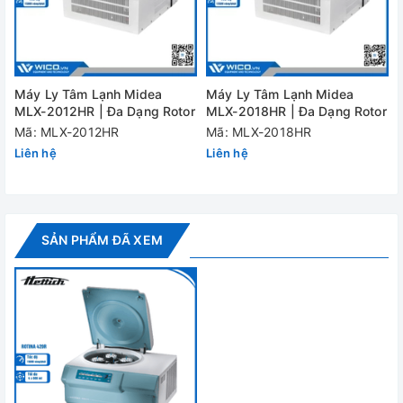
RCF max
24.400
Kích thước
423 x 713x 654 mm
Trọng lượng
108 kg
Máy Ly Tâm Lạnh Midea
Máy Ly Tâm Lạnh Midea
MLX-2012HR | Đa Dạng Rotor
MLX-2018HR | Đa Dạng Rotor
Đặt giờ chạy
1 giây đến 99 phút 59 giây
Mã: MLX-2012HR
Mã: MLX-2018HR
Dải nhiệt độ làm
Liên hệ
Liên hệ
-20°C đến +40°C
lạnh
Nguồn điện
230V/50-60Hz
SẢN PHẨM ĐÃ XEM
Đánh giá