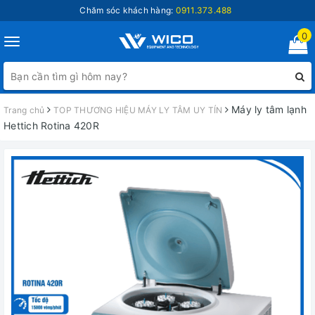
Chăm sóc khách hàng:
0911.373.488
0
Toggle
navigation
Máy ly tâm lạnh
Trang chủ
TOP THƯƠNG HIỆU MÁY LY TÂM UY TÍN
Hettich Rotina 420R