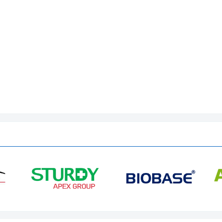
±100 vòng/ phút
2 type
10 giây - 99 phút/ Chạy liên tục
Động cơ DC không chổi than
LCD
Khóa cửa Interlock
1 pha,
220V-240V,50Hz/60Hz, 5A; 380W
40s↑40s↓