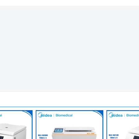
it 12000 Vòng/ Phút Dlab Mỹ DM1224
1224: