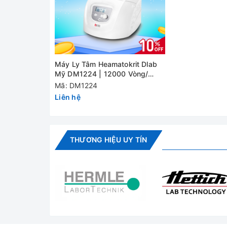
Độ chính xác
tốc độ
Rotor
Cài đặt thời
Máy Ly Tâm Heamatokrit Dlab
gian
Mỹ DM1224 | 12000 Vòng/
Phút
Mã: DM1224
Động cơ
Liên hệ
Màn hình
Tính năng an
THƯƠNG HIỆU UY TÍN
toàn
Nguồn điện
Tăng tốc / giảm
tốc
Kích thước