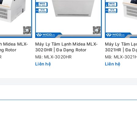
cao không cần bảo trì. Có thể đạt tốc độ tối đa 12000 vòng/ phút.
h Midea MLX-
Máy Ly Tâm Lạnh Midea MLX-
Máy Ly Tâm Lạ
ng Rotor
3020HR | Đa Dạng Rotor
3021HR | Đa Dạ
ển tốc độ và thời gian chính xác, cài đặt dễ dàng.
R
Mã: MLX-3020HR
Mã: MLX-3021
Liên hệ
Liên hệ
DM1224
500-12000 vòng/ phút
Bước tăng 100 vòng/ phút
13680×g