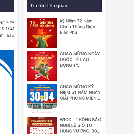
Tin tức liên quan
Kỷ Niệm 72 Năm
ng chổi
Chiến Thắng Điện
ình LCD
Biên Phủ
am. Bảo
CHÀO MỪNG NGÀY
QUỐC TẾ LAO
ĐỘNG 1/5
CHÀO MỪNG KỶ
NIỆM 51 NĂM NGÀY
GIẢI PHÓNG MIỀN
NAM
WICO - THÔNG BÁO
NGHỈ LỄ GIỖ TỔ
HÙNG VƯƠNG, 30/4