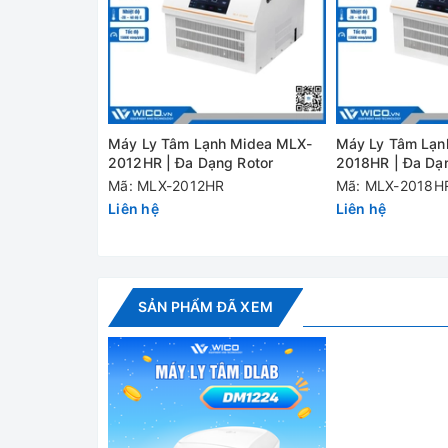
- Máy sử dụng động cơ không chổi than, tuổi thọ 
Máy Ly Tâm Lạnh Midea MLX-
Máy Ly Tâm Lạn
2012HR | Đa Dạng Rotor
2018HR | Đa Dạ
- Bộ điều khiển kỹ thuật số màn hình LCD điều khi
Mã: MLX-2012HR
Mã: MLX-2018H
Liên hệ
Liên hệ
Thông số kỹ thuật
Model
SẢN PHẨM ĐÃ XEM
Dải tốc độ
Lực ly tâm tối
đa
Max. RCF