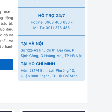
 Dlab -
HỖ TRỢ 24/7
ụng động
Hotline:
0968 406 636
-
bảo trì.
Mr. Tú:
0911 373 488
 Bộ điều
ốc độ và
 khẩu và
TẠI HÀ NỘI
Bảo hành
Số 122-A3 khu đô thị Đại Kim, P
Định Công, Q Hoàng Mai, TP Hà Nội
TẠI HỒ CHÍ MINH
Hẻm 281/4 Bình Lợi, Phường 13,
Quận Bình Thạnh, TP Hồ Chí Minh