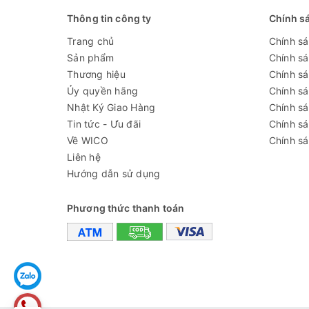
Thông tin công ty
Chính s
[D×W×H]
Trang chủ
Chính s
Khối lượng
Sản phẩm
Chính s
Tính năng khác
Chuyển đổi tốc độ q
Thương hiệu
Chính sá
Ủy quyền hãng
Chính s
Video - Hình ảnh
Nhật Ký Giao Hàng
Chính s
Tin tức - Ưu đãi
Chính s
Về WICO
Chính sá
Liên hệ
Hướng dẫn sử dụng
Phương thức thanh toán