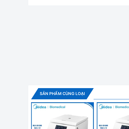
Máy Ly Tâm Heamatokr
Tính năng nổi bật Máy ly tâm Dlab DM
SẢN PHẨM CÙNG LOẠI