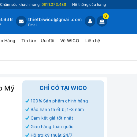
Chăm sóc khách hàng:
0911.373.488
Hệ thống cửa hàng
0
6.636
thietbiwico@gmail.com
7
Email
ao Hàng
Tin tức - Ưu đãi
Về WICO
Liên hệ
b Mỹ
CHỈ CÓ TẠI WICO
100% Sản phẩm chính hãng
Bảo hành thiết bị 1-3 năm
Cam kết giá tốt nhất
Giao hàng toàn quốc
Hỗ trợ kỹ thuật 24/7