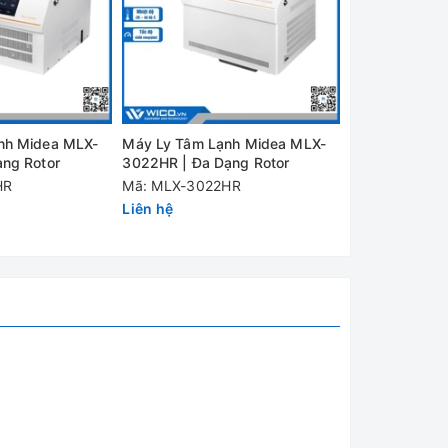
nh Midea MLX-
Máy Ly Tâm Lạnh Midea MLX-
Máy Ly Tâm L
ng Rotor
3022HR | Đa Dạng Rotor
3024HR | Đa 
HR
Mã: MLX-3022HR
Mã: MLX-302
Liên hệ
Liên hệ