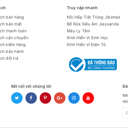
280×364×213mm
ách
Truy cập nhanh
ách bán hàng
Nồi Hấp Tiệt Trùng Jibimed
10kg
ách bảo mật
Bể Rửa Siêu Âm Jiayuanda
uay/ RCF, cảnh báo bằng âm thanh, ly tâm trong thời gian ngắn
ch thanh toán
Máy Ly Tâm
ách vận chuyển
Kính Hiển Vi Sinh Học
ách kiểm hàng
Kính Hiển Vi Điện Tử
ách bảo hành
ch đổi trả
Kết nối với chúng tôi
Đă
Nh
nh