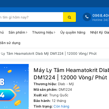
0968.40
Hotline 24/
hủ
Sản phẩm
Thương hiệu
Ủy quyền hãng
Nhật Ký Gi
dẫn sử dụng
 Ly Tâm Heamatokrit Dlab Mỹ DM1224 | 12000 Vòng/ Phút
Máy Ly Tâm Heamatokrit Dla
DM1224 | 12000 Vòng/ Phút
Thương hiệu:
Dlab - Mỹ
Mã sản phẩm:
DM1224
Xuất xứ:
Trung Quốc
Bảo hành:
12 tháng
Tình trạng:
Còn hàng