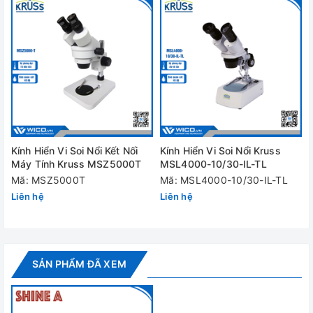
- 01x Đèn chiếu sáng LED Ring.
- 01x Adapter nguồn.
- 01x Adapter để treo đèn (dạng vành tròn có ngấn)
- 01x Hộp đựng đèn.
Thông số kỹ thuật
Kính Hiển Vi Soi Nổi Kết Nối
Kính Hiển Vi Soi Nổi Kruss
Model
PHLED
Máy Tính Kruss MSZ5000T
MSL4000-10/30-IL-TL
Mã: MSZ5000T
Mã: MSL4000-10/30-IL-TL
64 bóng LED cho ánh sáng trắng tự nhiê
Đèn sử dụng
Liên hệ
Liên hệ
điều chỉnh cường độ sáng 
Đường kính kẹp
giữ đèn điều
27 – 
chỉnh từ
SẢN PHẨM ĐÃ XEM
Nguồn
AV 100-240V (cho 
Công suất
4.5