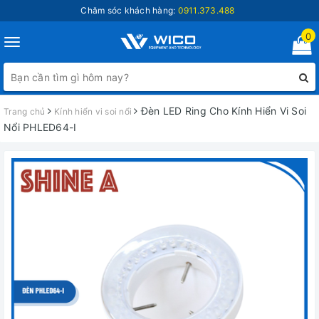
Chăm sóc khách hàng:
0911.373.488
0
Toggle
navigation
Đèn LED Ring Cho Kính Hiển Vi Soi
Trang chủ
Kính hiển vi soi nổi
Nổi PHLED64-I