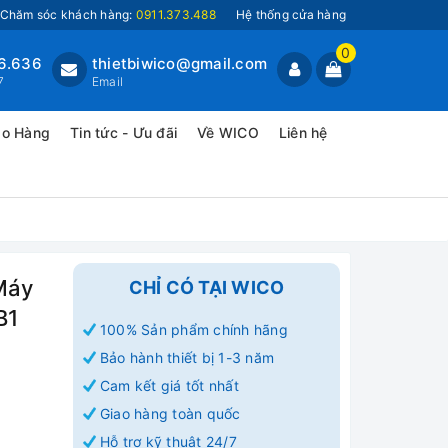
Chăm sóc khách hàng:
0911.373.488
Hệ thống cửa hàng
0
6.636
thietbiwico@gmail.com
7
Email
ao Hàng
Tin tức - Ưu đãi
Về WICO
Liên hệ
 Máy
CHỈ CÓ TẠI WICO
B1
100% Sản phẩm chính hãng
Bảo hành thiết bị 1-3 năm
Cam kết giá tốt nhất
Giao hàng toàn quốc
Hỗ trợ kỹ thuật 24/7