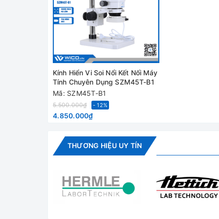
- Kính hiển vi SZM45T-B1
- Thị kính 10X: 02 cái
- Đèn led ring
Kính Hiển Vi Soi Nổi Kết Nối Máy
Tính Chuyên Dụng SZM45T-B1
- Túi phủ chống bụi
Mã: SZM45T-B1
5.500.000₫
- 12%
- Hướng dẫn sử dụng
4.850.000₫
(chưa bao gồm camera)
Thông số kỹ thuật
THƯƠNG HIỆU UY TÍN
Kín
Độ phóng đại
7 – 45 lần
từ
Thị kính
10x