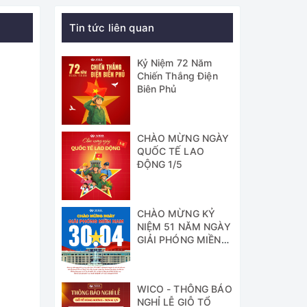
Tin tức liên quan
Kỷ Niệm 72 Năm
Chiến Thắng Điện
Biên Phủ
CHÀO MỪNG NGÀY
QUỐC TẾ LAO
ĐỘNG 1/5
CHÀO MỪNG KỶ
NIỆM 51 NĂM NGÀY
GIẢI PHÓNG MIỀN
NAM
WICO - THÔNG BÁO
NGHỈ LỄ GIỖ TỔ