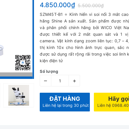
4.850.000₫
5.500.000₫
SZM45T-B1 ⭐ Kính hiển vi soi nổi 3 mắt ca
hãng Shine A sản xuất. Sản phẩm được nh
và phân phối chính hãng bởi WICO Việt Na
được thiết kế với 2 mắt quan sát và 1 vị
camera. Vật kính dạng zoom liên tục: 0,7 – 
thị kính 10x cho hình ảnh trực quan, sắc n
được sử dụng rất rộng rãi trong việc soi linh k
kiện điện tử
Số lượng
–
+
ĐẶT HÀNG
Hãy gọ
Liên hệ lại trong 30 phút
Liên hệ 0968.4