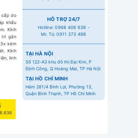
o cấp do
HỖ TRỢ 24/7
ập khẩu
Hotline:
0968 406 636
-
m. Kính
Mr. Tú:
0911 373 488
 trí gắn
4,5x kèm
ét. Kính
TẠI HÀ NỘI
iện, linh
Số 122-A3 khu đô thị Đại Kim, P
Định Công, Q Hoàng Mai, TP Hà Nội
TẠI HỒ CHÍ MINH
Hẻm 281/4 Bình Lợi, Phường 13,
Quận Bình Thạnh, TP Hồ Chí Minh
i
06.636