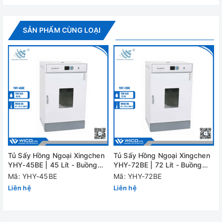
- Hướng dẫn sử dụng
SẢN PHẨM CÙNG LOẠI
Thông số kỹ thuật
Model
YHY-20BE
Dung tích
20 Lít
Dải nhiệt độ làm
RT +10 đến 300 độ C
việc
Độ phân giải
0.1 độ C
nhiệt độ
Tủ Sấy Hồng Ngoại Xingchen
Tủ Sấy Hồng Ngoại Xingchen
Sai số nhiệt độ
±1 độ C
YHY-45BE | 45 Lít - Buồng
YHY-72BE | 72 Lít - Buồng
Inox
Inox
Mã: YHY-45BE
Mã: YHY-72BE
Công suất
600W
Liên hệ
Liên hệ
Bộ điều khiển
Cài đặt nhiệt độ và thời gian sấy
PID