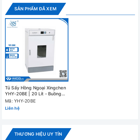
Kích thước
SẢN PHẨM ĐÃ XEM
buồng sấy
260 x 280 x 280 mm
(DxWxH)
Kích thước
450 x 420 x 590 mm
ngoài (DxWxH)
Trọng lượng
24/27 kg
(NW/ GW)
Nguồn điện
220V - 50Hz
Đánh giá
Tủ Sấy Hồng Ngoại Xingchen
YHY-20BE | 20 Lít - Buồng
Inox
Mã: YHY-20BE
Liên hệ
THƯƠNG HIỆU UY TÍN