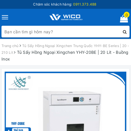
Chăm sóc khách hàng:
0911.373.488
0
Toggle
navigation
Trang chủ
Tủ Sấy Hồng Ngoại Xingchen Trung Quốc YHY-BE Series | 20 -
Tủ Sấy Hồng Ngoại Xingchen YHY-20BE | 20 Lít - Buồng
210 Lít
Inox