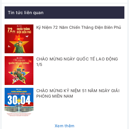
động điều chỉnh tốc độ quạt (dừng gia nhiệt khi mở cửa
tránh tình trạng máy quá nhiệt)
Tin tức liên quan
- Cửa quan sát bằng kính cường lực 2 lớp dễ theo dõi bên
trong buồng
Kỷ Niệm 72 Năm Chiến Thắng Điện Biên Phủ
- Gioăng silicon có thể sử dụng ở nhiệt độ cao trong thời
gian dài
- Được trang bị công tắc điều khiển quạt, có thể lựa chọn
CHÀO MỪNG NGÀY QUỐC TẾ LAO ĐỘNG
điều chỉnh thủ công hoặc tự động
1/5
- Nhiệt độ tăng nhanh, tủ sấy đối lưu cưỡng bức
- Bảo vệ an toàn khi nhiệt độ vượt quá mức giới hạn, máy
tự động dừng gia nhiệt để đảm bảo cho người dùng và
CHÀO MỪNG KỶ NIỆM 51 NĂM NGÀY GIẢI
thiết bị
PHÓNG MIỀN NAM
Cung cấp bao gồm:
- Tủ sấy YHY-20BE
Xem thêm
- Bộ phụ kiện tiêu chuẩn