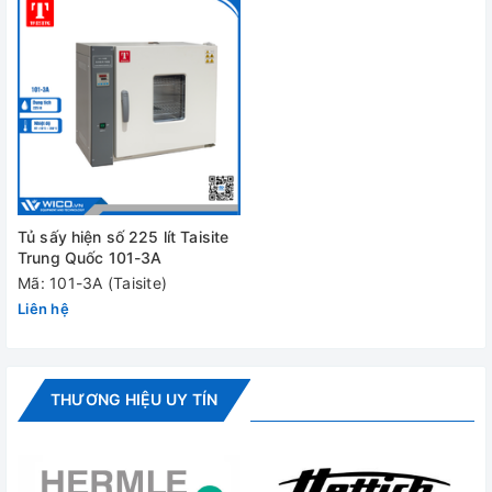
Nguồn điện
220V
Kích thước
600 x 500 x 750 mm
buồng (WxDxH)
Kích thước máy
1160x840x1190 mm
(WxDxH)
Khối lượng
77kg/ 96kg
Tủ sấy hiện số 225 lít Taisite
Đánh giá
Trung Quốc 101-3A
Mã: 101-3A (Taisite)
Liên hệ
THƯƠNG HIỆU UY TÍN