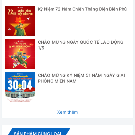
nhiệt giúp quá trình sấy trở nên an toàn với cả người và
Kỷ Niệm 72 Năm Chiến Thắng Điện Biên Phủ
mẫu.
Cung cấp bao gồm:
- Tủ sấy 101-3A : 1 chiếc
CHÀO MỪNG NGÀY QUỐC TẾ LAO ĐỘNG
1/5
- Giá để mẫu sấy: 2 chiếc
- Hướng dẫn sử dụng : 1 bộ
Thông số kỹ thuật
CHÀO MỪNG KỶ NIỆM 51 NĂM NGÀY GIẢI
PHÓNG MIỀN NAM
Model
101-3A
Chế độ đối lưu
Đối lưu cưỡng bức
khí
Xem thêm
Thể tích
225 lít
Nhiệt độ max
250 độ C
SẢN PHẨM CÙNG LOẠI