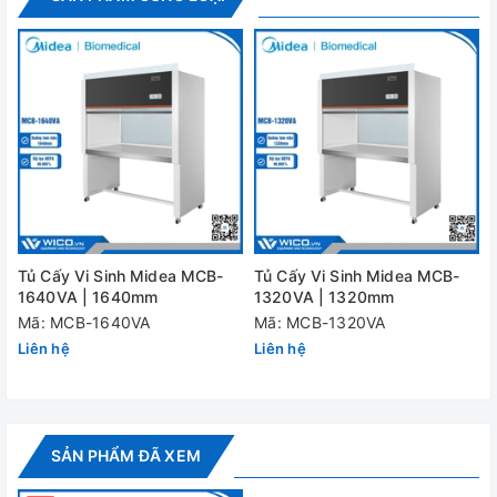
Độ phân giải
0,1 độ C
nhiệt độ
Độ đồng đều
±1 độ C
nhiệt độ
Cài đặt thời
1 – 9999 phút
gian từ
Cảm biến nhiệt
Pt100
Bộ điều khiển
Cài đặt nhiệt độ và thời gian sấy
Tủ Cấy Vi Sinh Midea MCB-
Tủ Cấy Vi Sinh Midea MCB-
1640VA | 1640mm
1320VA | 1320mm
Vật liệu bên
Thép trắng
Mã: MCB-1640VA
Mã: MCB-1320VA
trong
Liên hệ
Liên hệ
Vật liệu bên
Thép phủ sơn tĩnh điện
ngoài
Công suất định
SẢN PHẨM ĐÃ XEM
4 kW
mức