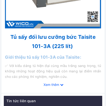
Tủ sấy đối lưu cưỡng bức Taisite
101-3A (225 lít)
Giới thiệu tủ sấy 101-3A của Taisite:
✅ Với kiểu dáng tủ hiện đại cùng mầu trắng sang trọng, tủ
không những hoạt động hiệu quả còn mang lại điểm nhấn
cho các phòng thí nghiệm, nghiên cứu.
Xem thêm
✅ Bộ điều khiển PID hiển thị số thân thiện với người dùng,
cho phép cài đặt cả nhiệt độ và thời gian một cách dễ
dàng.
Tin tức liên quan
✅ Ngoài ra tủ còn được trang bị chức năng cảnh báo quá