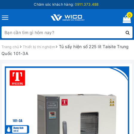
Chăm sóc khách hàng:
0911.373.488
0
Toggle
navigation
Tủ sấy hiện số 225 lít Taisite Trung
Trang chủ
Thiết bị thí nghiệm
Quốc 101-3A