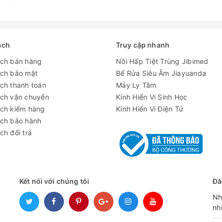
ách
Truy cập nhanh
ách bán hàng
Nồi Hấp Tiệt Trùng Jibimed
ách bảo mật
Bể Rửa Siêu Âm Jiayuanda
ch thanh toán
Máy Ly Tâm
ách vận chuyển
Kính Hiển Vi Sinh Học
ách kiểm hàng
Kính Hiển Vi Điện Tử
ách bảo hành
ch đổi trả
Kết nối với chúng tôi
Đă
Nh
nh