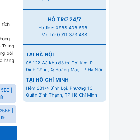
HỖ TRỢ 24/7
 tích
Hotline:
0968 406 636
-
Mr. Tú:
0911 373 488
không
- Trung
ng bởi
TẠI HÀ NỘI
ao hàng
Số 122-A3 khu đô thị Đại Kim, P
Định Công, Q Hoàng Mai, TP Hà Nội
TẠI HỒ CHÍ MINH
Hẻm 281/4 Bình Lợi, Phường 13,
5BE |
Quận Bình Thạnh, TP Hồ Chí Minh
ít
25BE |
lít