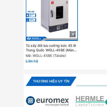
Model
Thể tích buồng sấy
Phạm vi nhiệt độ
Dao động nhiệt độ
Kích thước buồng sấy
Tủ sấy đối lưu cưỡng bức 45 lít
Trung Quốc WGLL-45BE (Màn
Kích thước đóng gói
hình LCD)
Mã: WGLL-45BE (Taisite)
Liên hệ
Nguồn điện
Công suất
Khối lượng (NW/GW)
THƯƠNG HIỆU UY TÍN
Đánh giá