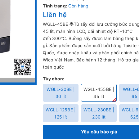
Tình trạng:
Còn hàng
Liên hệ
WGLL-45BE 🌟Tủ sấy đối lưu cưỡng bức dung
45 lít, màn hình LCD, dải nhiệt độ RT+10°C
đến 300°C. Buồng sấy được làm bằng thép 
gỉ. Sản phẩm được sản xuất bởi hãng Taisite 
Quốc, được nhập khẩu và phân phối chính hã
Wico Việt Nam. Bảo hành 12 tháng. Hỗ trợ gi
toàn quốc
Tùy chọn:
WGLL-30BE |
WGLL-455BE |
WGLL-6
30 lít
45 lít
65 l
WGLL-125BE |
WGLL-230BE |
WGLL-6
125 lít
230 lít
625 
Yêu cầu báo giá