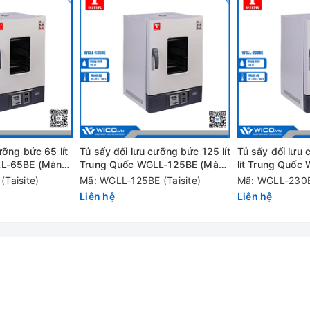
ợc cài đặt bằng những phím chức năng trên bộ điều khiển.
hí nóng bên trong tủ đối lưu cưỡng bức bằng quạt làm cho nhiệt 
được hiển thị trên màn hình LCD cùng lúc, Bộ nhớ tự động lưu trữ 
không khí làm mát cưỡng bức đảm bảo nhiệt độ làm việc tối đa củ
ưỡng bức 65 lít
Tủ sấy đối lưu cưỡng bức 125 lít
Tủ sấy đối lưu
LL-65BE (Màn
Trung Quốc WGLL-125BE (Màn
lít Trung Quốc
hình LCD)
(Màn hình LCD)
Taisite)
Mã: WGLL-125BE (Taisite)
Mã: WGLL-230BE
Liên hệ
Liên hệ