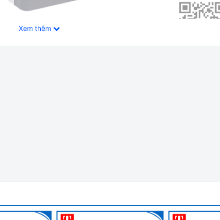
Xem thêm
 CƯỠNG BỨC 45 LÍT WGLL-45BE
khô mẫu, nung nóng, làm tan sáp, xử lý mẫu trong phòng thí ngh
 máy chế biến thực phẩm, hóa học, nông nghiệp và dược phẩm…
à ứng dụng rộng rãi.
ệt độ và thời gian, tự động tắt khi chạy hết thời gian cài đặt.