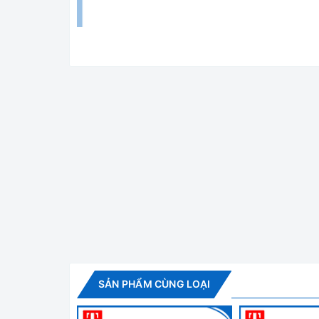
TỦ SẤY ĐỐI LƯU
Ứng dụng
Tủ sấy dòng WGLL được sử dụng rộng rãi để làm 
trường học, viện nghiên cứu, khai thác mỏ, nhà
Đặc điểm kỹ thuật chung của dòng BE
✅ Độ chính xác cao, sử dụng hiệu quả, an toàn v
SẢN PHẨM CÙNG LOẠI
✅ Vận hành dễ dàng hoạt động với bộ điều khiển nhi