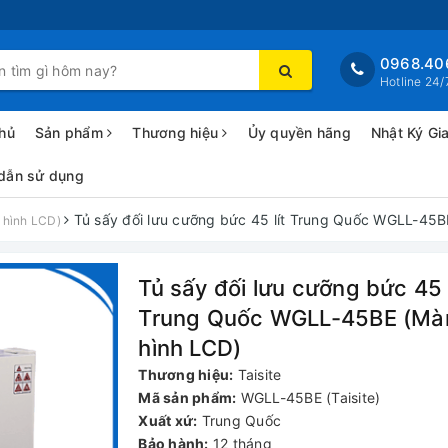
0968.40
Hotline 24/
hủ
Sản phẩm
Thương hiệu
Ủy quyền hãng
Nhật Ký Gi
dẫn sử dụng
Tủ sấy đối lưu cưỡng bức 45 lít Trung Quốc WGLL-45B
 hình LCD)
Tủ sấy đối lưu cưỡng bức 45 l
Trung Quốc WGLL-45BE (Mà
hình LCD)
Thương hiệu:
Taisite
Mã sản phẩm:
WGLL-45BE (Taisite)
Xuất xứ:
Trung Quốc
Bảo hành:
12 tháng