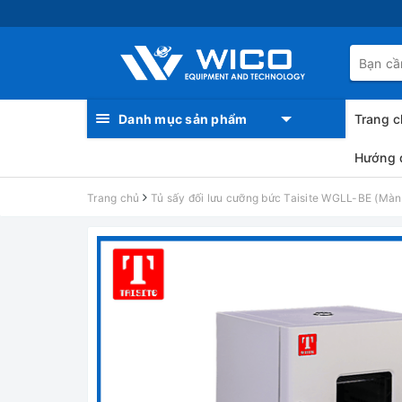
Danh mục sản phẩm
Trang c
Hướng 
Trang chủ
Tủ sấy đối lưu cưỡng bức Taisite WGLL-BE (Màn