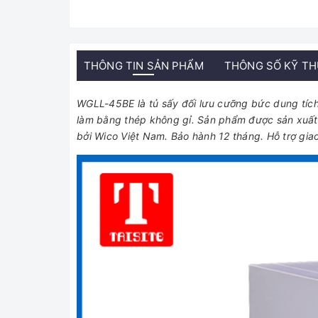
THÔNG TIN SẢN PHẨM
THÔNG SỐ KỸ T
WGLL-45BE là tủ sấy đối lưu cưỡng bức dung tích
làm bằng thép không gỉ. Sản phẩm được sản xuất 
bởi Wico Việt Nam. Bảo hành 12 tháng. Hỗ trợ gia