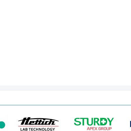
WGLL-45BE
45 lít
RT+10°C - 300°C
±1°C
350*350*350mm
620x585x800mm
220V
1.2 Kw
33/43 kg