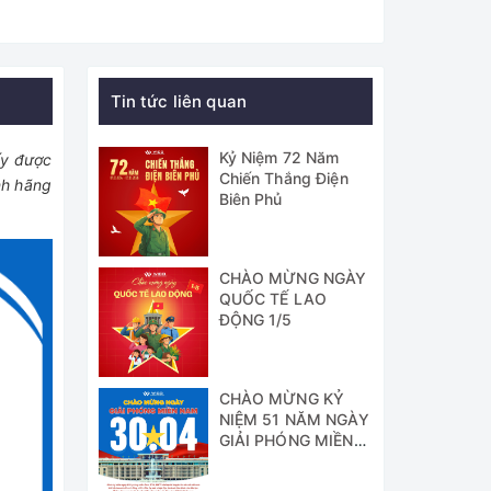
Tin tức liên quan
Kỷ Niệm 72 Năm
ấy được
Chiến Thắng Điện
nh hãng
Biên Phủ
CHÀO MỪNG NGÀY
QUỐC TẾ LAO
ĐỘNG 1/5
CHÀO MỪNG KỶ
NIỆM 51 NĂM NGÀY
GIẢI PHÓNG MIỀN
NAM