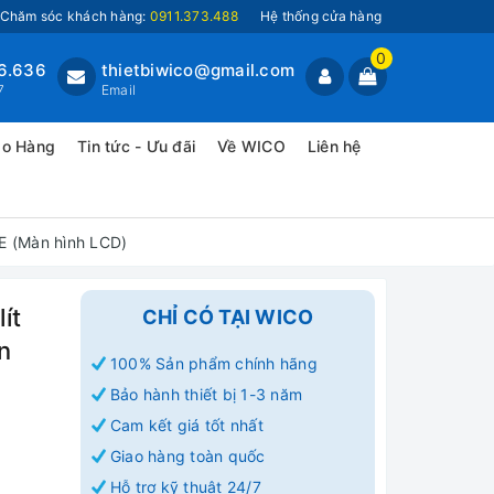
Chăm sóc khách hàng:
0911.373.488
Hệ thống cửa hàng
0
6.636
thietbiwico@gmail.com
7
Email
ao Hàng
Tin tức - Ưu đãi
Về WICO
Liên hệ
E (Màn hình LCD)
ít
CHỈ CÓ TẠI WICO
n
100% Sản phẩm chính hãng
Bảo hành thiết bị 1-3 năm
Cam kết giá tốt nhất
Giao hàng toàn quốc
Hỗ trợ kỹ thuật 24/7