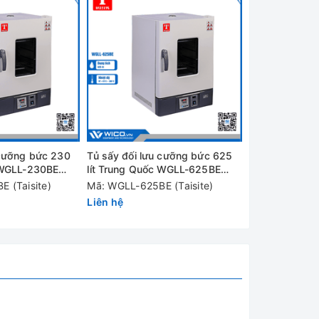
độ giữa
dữ liệu
a Motor
 cưỡng bức 230
Tủ sấy đối lưu cưỡng bức 625
 WGLL-230BE
lít Trung Quốc WGLL-625BE
(Màn hình LCD)
 (Taisite)
Mã: WGLL-625BE (Taisite)
Liên hệ