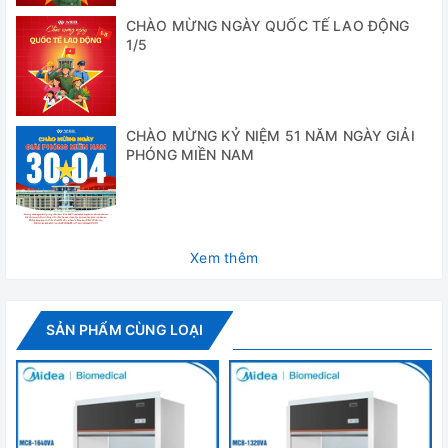
✅ Cổng thoát khí được đặt ở phía trên của tủ, khí nóng bên
CHÀO MỪNG NGÀY QUỐC TẾ LAO ĐỘNG
1/5
trong tủ đối lưu cưỡng bức bằng quạt làm cho nhiệt độ
giữa các vị trí bên trong tủ đồng đều hơn.
✅ Quạt đối lưu được thiết kế theo cấu trúc hút không khí
làm mát cưỡng bức đảm bảo nhiệt độ làm việc tối đa của
CHÀO MỪNG KỶ NIỆM 51 NĂM NGÀY GIẢI
PHÓNG MIỀN NAM
Motor dưới 50°C kéo dài tuổi thọ của Motor
✅ Buồng sấy được làm bằng thép không gỉ.
Cung cấp bao gồm
Xem thêm
- Tủ sấy WGL-45B
- Khay trữ mẫu: 02 chiếc
SẢN PHẨM CÙNG LOẠI
- Hướng dẫn sử dụng tiếng Anh và Tiếng Việt
Thông số kỹ thuật
Model
WGL-45B