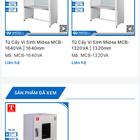
Thể tích buồng sấy
45 lít
Phạm vi nhiệt độ
RT+10°C -
Dao động nhiệt độ
±1°C
Tủ Cấy Vi Sinh Midea MCB-
Tủ Cấy Vi Sinh Midea MCB-
Kích thước buồng sấy
350*350*
1640VA | 1640mm
1320VA | 1320mm
Mã: MCB-1640VA
Mã: MCB-1320VA
Kích thước đóng gói
620x585x
Liên hệ
Liên hệ
Nguồn điện
220V
Công suất
1.2 Kw
SẢN PHẨM ĐÃ XEM
Khối lượng (NW/GW)
37/43 kg
Đánh giá