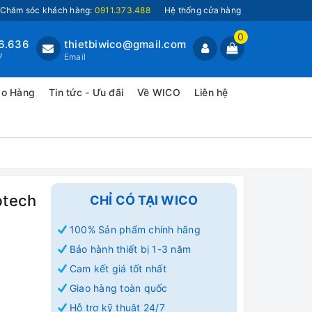
Chăm sóc khách hàng:
0911.373.488
Hệ thống cửa hàng
0
6.636
thietbiwico@gmail.com
7
Email
ao Hàng
Tin tức - Ưu đãi
Về WICO
Liên hệ
btech
CHỈ CÓ TẠI WICO
100% Sản phẩm chính hãng
Bảo hành thiết bị 1-3 năm
Cam kết giá tốt nhất
Giao hàng toàn quốc
Hỗ trợ kỹ thuật 24/7