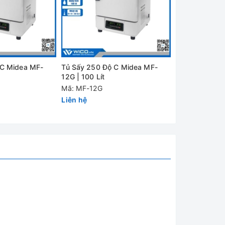
). Được
 C Midea MF-
Tủ Sấy 250 Độ C Midea MF-
Tủ Sấy 250 Đ
 cho độ
12G | 100 Lít
02G | 50 Lít
Mã: MF-12G
Mã: MF-02G
Liên hệ
Liên hệ