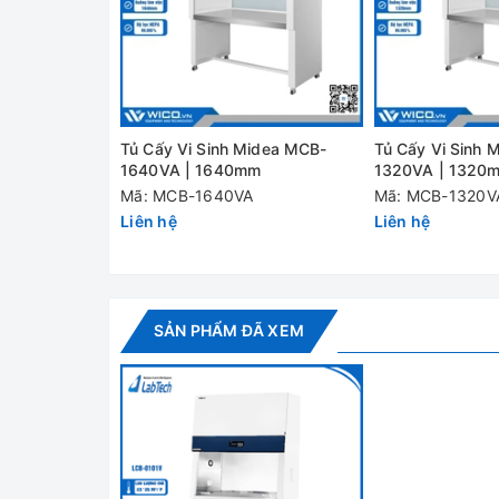
- Tốc độ dòng khí sạch và lưu tốc đồng đều cho 
- Tủ được sản xuất trên dây chuyền công nghệ hi
nhập khẩu và phân phối chính hãng bởi Thietbipha
Vật liệu chế tạo cao cấp:
Tủ Cấy Vi Sinh Midea MCB-
Tủ Cấy Vi Sinh 
- Cấu tạo chống rò rỉ khí, cấu tạo bên trong bằn
1640VA | 1640mm
1320VA | 1320
bền cao.
Mã: MCB-1640VA
Mã: MCB-1320V
Liên hệ
Liên hệ
- Đặc biệt dòng VEW có trang bị 2 cửa bên bằng 
Tủ sử dụng quạt Sirocco lưu lượng cao
- Lưu lượng gió trung bình: 0.3 – 0.6 m/giây
SẢN PHẨM ĐÃ XEM
- Độ ồn: 56 – 60 dB
- Độ ồn và độ rung thấp: quạt hút sirocco
Trang bị khác: