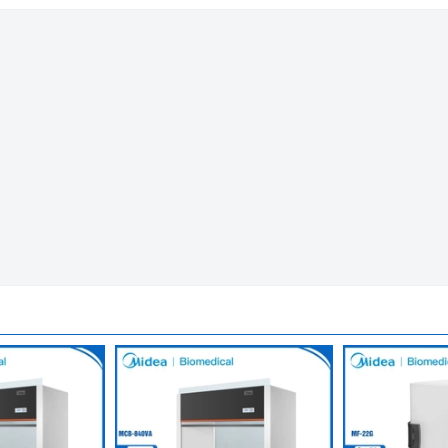
ứng Labtech Hàn Quốc - Màn hình LCD
 nguyên chiếc từ Hàn Quốc - Màn hình LCD
ấy trong các lĩnh vực: Nuôi cấy mô, Trồng nấm, IVF, sinh học phân
 khiển
ẩn hàng đầu:
 màng lọc 99.99% đối với các hạt có kích thước 0.3µm
có kích thước từ 3 - 30 µm
c của tủ