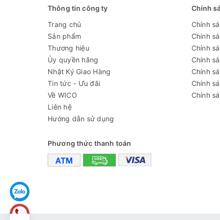
Kích thước Chân tủ (option)
Thông tin công ty
Chính s
Kích thước Tổng thể buồng kèm chân
Trang chủ
Chính s
Sản phẩm
Chính s
Chiều cao mở cửa tối đa
Thương hiệu
Chính sá
Chiều cao mở cửa khi làm việc
Ủy quyền hãng
Chính s
Nhật Ký Giao Hàng
Chính s
Bộ điều khiển
Tin tức - Ưu đãi
Chính s
Về WICO
Chính sá
Liên hệ
Hướng dẫn sử dụng
Công suất quạt
Phương thức thanh toán
Bộ lọc
Lưu lượng gió
Độ ồn