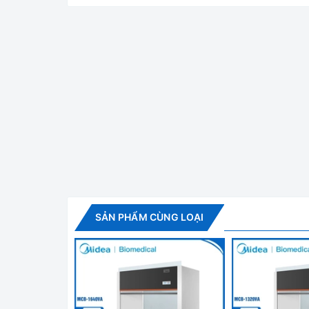
Tủ cấy vi sinh thổi đ
Tủ cấy vi sinh thổi đứng - Nhập khẩu
- Tủ được sử dụng rộng rãi trong các phòng nuôi c
- Tủ sử dụng bộ điều khiển PID màn hình LCD điều
Hệ thống lọc HEPA - Đáp ứng tiêu chu
SẢN PHẨM CÙNG LOẠI
- Bộ lọc HEPA, cấp làm sạch Class 100, hiệu suất
- Bộ tiền lọc (lắp sẵn trong tủ) : Loại bỏ các hạt 
- Dễ dàng thay thế bộ lọc ở phía sau và phía trướ