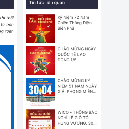
Tin tức liên quan
Kỷ Niệm 72 Năm
hí thổi
Chiến Thắng Điện
 từ bên
Biên Phủ
ng toàn
CHÀO MỪNG NGÀY
QUỐC TẾ LAO
ĐỘNG 1/5
CHÀO MỪNG KỶ
NIỆM 51 NĂM NGÀY
GIẢI PHÓNG MIỀN
NAM
WICO - THÔNG BÁO
NGHỈ LỄ GIỖ TỔ
HÙNG VƯƠNG, 30/4
& 1/5