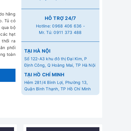
 do hãng
HỖ TRỢ 24/7
o. Tủ có
Hotline:
0968 406 636
-
c qua bộ
Mr. Tú:
0911 373 488
 các hạt
 thổi ra
ân phối
TẠI HÀ NỘI
àng toàn
Số 122-A3 khu đô thị Đại Kim, P
Định Công, Q Hoàng Mai, TP Hà Nội
TẠI HỒ CHÍ MINH
Hẻm 281/4 Bình Lợi, Phường 13,
Quận Bình Thạnh, TP Hồ Chí Minh