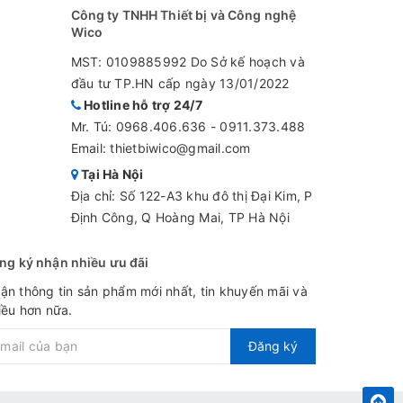
Công ty TNHH Thiết bị và Công nghệ
Wico
MST: 0109885992 Do Sở kế hoạch và
đầu tư TP.HN cấp ngày 13/01/2022
Hotline hỗ trợ 24/7
Mr. Tú:
0968.406.636
-
0911.373.488
n
Email: thietbiwico@gmail.com
Tại Hà Nội
Địa chỉ: Số 122-A3 khu đô thị Đại Kim, P
Định Công, Q Hoàng Mai, TP Hà Nội
ng ký nhận nhiều ưu đãi
ận thông tin sản phẩm mới nhất, tin khuyến mãi và
100
iều hơn nữa.
Đăng ký
m/s