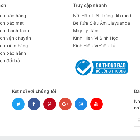
1050 x 765 x 690 mm
ách
Truy cập nhanh
1050 x 800 x 2040 mm
ách bán hàng
Nồi Hấp Tiệt Trùng Jibimed
ách bảo mật
Bể Rửa Siêu Âm Jiayuanda
540 mm
ch thanh toán
Máy Ly Tâm
200 mm
ách vận chuyển
Kính Hiển Vi Sinh Học
ách kiểm hàng
Kính Hiển Vi Điện Tử
Bộ điều khiển PID màn hình LCD điều khiển 9 mức vậ
ách bảo hành
tốc, tổng số thời gian sử dụng,
ch đổi trả
nút nhấn đèn UV, đèn chiếu sáng, quạt, phím chế độ
đóng/mở
200 ~ 260 w
Kết nối với chúng tôi
Đă
23~25 m3/phút
Nh
Tiêu chuẩn: Lọc HEPA, lọc bỏ bụi 0,3um 99,99% với 
nh
lớp - tùy chọn Lọc PTFE ULPA
Tiêu chuẩn trung bình: 0,3m/s, phạm vi 0,28 ~ 0,36 
Tiêu chuẩn: < 60 dB, phạm vi 56 ~ 65 dB (A)