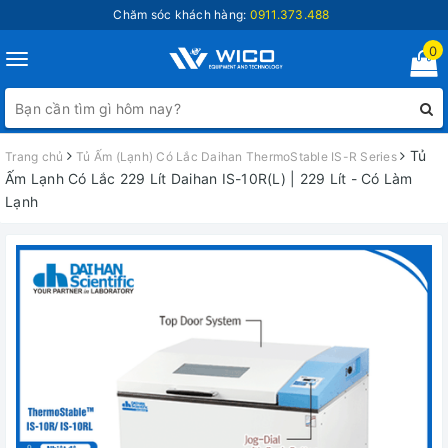
Chăm sóc khách hàng:
0911.373.488
0
Toggle
navigation
Tủ
Trang chủ
Tủ Ấm (Lạnh) Có Lắc Daihan ThermoStable IS-R Series
Ấm Lạnh Có Lắc 229 Lít Daihan IS-10R(L) | 229 Lít - Có Làm
Lạnh