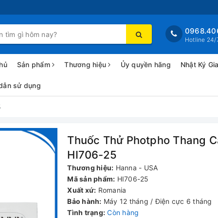
0968.40
Hotline 24/
hủ
Sản phẩm
Thương hiệu
Ủy quyền hãng
Nhật Ký Gi
dẫn sử dụng
5
Thuốc Thử Photpho Thang C
HI706-25
Thương hiệu:
Hanna - USA
Mã sản phẩm:
HI706-25
Xuất xứ:
Romania
Bảo hành:
Máy 12 tháng / Điện cực 6 tháng
Tình trạng:
Còn hàng