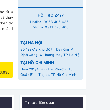
ho từ 0
HỖ TRỢ 24/7
 và thủy
Hotline:
0968 406 636
-
cker đo
Mr. Tú:
0911 373 488
 nhất 1
TẠI HÀ NỘI
Số 122-A3 khu đô thị Đại Kim, P
Định Công, Q Hoàng Mai, TP Hà Nội
TẠI HỒ CHÍ MINH
i
Hẻm 281/4 Bình Lợi, Phường 13,
06.636
Quận Bình Thạnh, TP Hồ Chí Minh
Tin tức liên quan