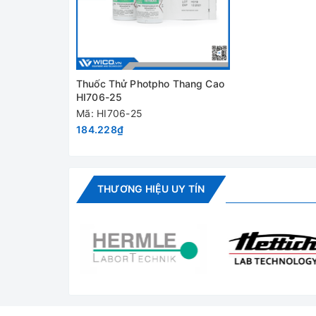
Thông số kỹ thuật
Thuốc Thử Photpho Thang Cao
Số lần đo
40 lần đo
HI706-25
Mã: HI706-25
Dùng cho máy
Checker đo photpho thang c
184.228₫
đo
- Thuốc thử được đánh dấu A
Cách sử dụng
- Dùng theo hướng dẫn sử d
THƯƠNG HIỆU UY TÍN
- Bảo quản ở nhiệt độ phòng, 
Cách bảo quản
- Không thêm bất cứ hóa chất
- Không sử dụng thuốc thử hế
Chứng nhận
Không
phân tích (COA)