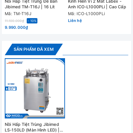
Nồi Hấp Tiệt Trùng Để Bàn
Kính Hiển Vi 2 Mắt Labex -
Khối lượng
130/111Kg
Jibimed TM-T16J | 16 Lít
Anh ICO-L1000PLi | Cao Cấp
Tổng thể/ Tịnh
Mã: TM-T16J
Mã: ICO-L1000PLi
Liên hệ
11.100.000₫
- 10%
Cung cấp bao gồm:
9.990.000₫
- Nồi hấp tiệt trùng LS-150LD
- Giỏ hấp: 2 chiếc
SẢN PHẨM ĐÃ XEM
- Tài liệu hướng dẫn sử dụng
Video - Hình ảnh
Nồi Hấp Tiệt Trùng Jibimed
LS-150LD (Màn Hình LED) |