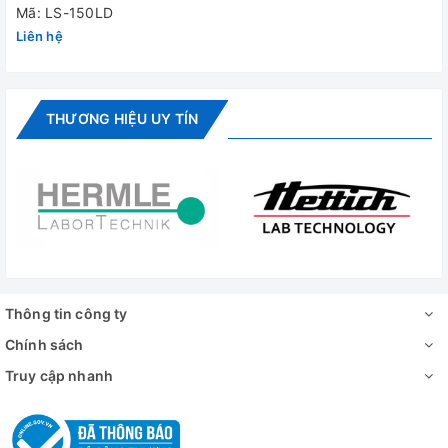
150 Lít
Mã: LS-150LD
Liên hệ
THƯƠNG HIỆU UY TÍN
Nồi hấp tiệt trùng LS-150LD - Giá tốt tại Wico
Thông tin công ty
Chính sách
Truy cập nhanh
Bảng điều khiển Nồi hấp tiệt trùng LS-150LD