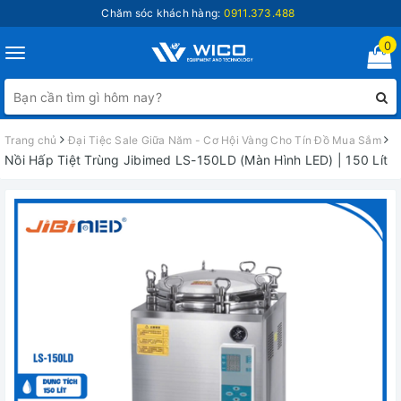
Chăm sóc khách hàng:
0911.373.488
0
Toggle
navigation
Trang chủ
Đại Tiệc Sale Giữa Năm - Cơ Hội Vàng Cho Tín Đồ Mua Sắm
Nồi Hấp Tiệt Trùng Jibimed LS-150LD (Màn Hình LED) | 150 Lít