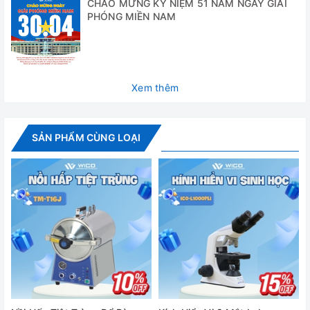
CHÀO MỪNG KỶ NIỆM 51 NĂM NGÀY GIẢI
cài đặt tối đa
PHÓNG MIỀN NAM
Áp suất tối đa
0.23Mpa
Độ chính xác
≤±1℃
nhiệt độ
Xem thêm
Thời gian cài
0 - 99 phút hoặc 0 – 99 giờ 59 phút
đặt
SẢN PHẨM CÙNG LOẠI
Dải nhiệt độ cài
105-134℃
đặt
Nguồn điện
3x2.0KW/AC220V.50Hz
Kích thước tổng
660×640×1130mm
thể (WxDxH)
Kích thước vận
chuyển
730×730×1230mm
(WxDxH)