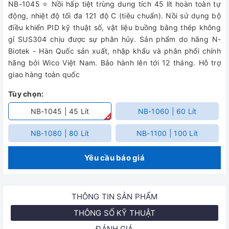
NB-1045 ⭐ Nồi hấp tiệt trùng dung tích 45 lít hoàn toàn tự
động, nhiệt độ tối đa 121 độ C (tiêu chuẩn). Nồi sử dụng bộ
điều khiển PID kỹ thuật số, vật liệu buồng bằng thép không
gỉ SUS304 chịu được sự phân hủy. Sản phẩm do hãng N-
Biotek - Hàn Quốc sản xuất, nhập khẩu và phân phối chính
hãng bởi Wico Việt Nam. Bảo hành lên tới 12 tháng. Hỗ trợ
giao hàng toàn quốc
Tùy chọn:
NB-1045 | 45 Lít
NB-1060 | 60 Lít
NB-1080 | 80 Lít
NB-1100 | 100 Lít
Yêu cầu báo giá
THÔNG TIN SẢN PHẨM
THÔNG SỐ KỸ THUẬT
ĐÁNH GIÁ