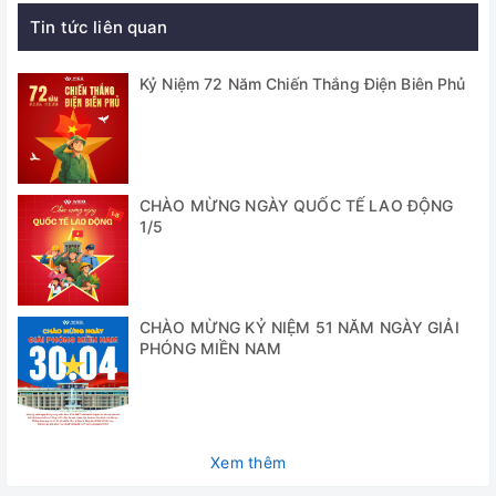
hủy
Tin tức liên quan
✅ Bộ cài đặt thời gian điện tử chính xác
Kỷ Niệm 72 Năm Chiến Thắng Điện Biên Phủ
✅ Bộ điều khiển nhiệt độ bằng PID vi xử lý
✅ Thiết bị an toàn:
+ Bộ điều khiển có giới hạn quá nhiệt độ
CHÀO MỪNG NGÀY QUỐC TẾ LAO ĐỘNG
+ Van an toàn giới hạn quá nhiệt
1/5
+ Van bảo vệ giới hạn quá áp
+ Bảo vệ với cảm biến mức nước
CHÀO MỪNG KỶ NIỆM 51 NĂM NGÀY GIẢI
PHÓNG MIỀN NAM
+ Cảnh báo bằng chuông và đèn
Thông số kỹ thuật
Model
NB-1045
Xem thêm