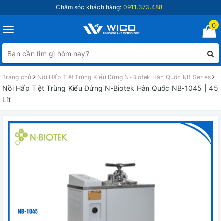
Chăm sóc khách hàng:
0911.373.488
0
Toggle
navigation
Trang chủ
Nồi Hấp Tiệt Trùng Kiểu Đứng N-Biotek Hàn Quốc NB Series
Nồi Hấp Tiệt Trùng Kiểu Đứng N-Biotek Hàn Quốc NB-1045 | 45
Lít