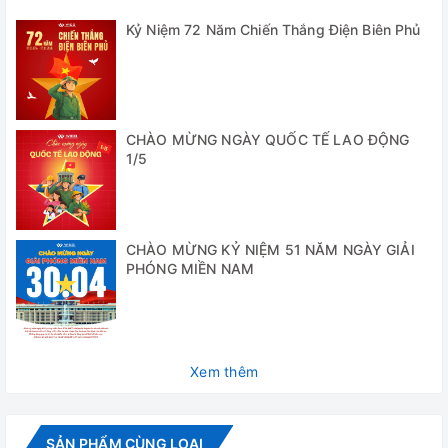
Ø35mm
cụ đưa vào tiệt
Kỷ Niệm 72 Năm Chiến Thắng Điện Biên Phủ
trùng
Chiều dài vùng
tiệt trùng (gia
100 mm
nhiệt)
CHÀO MỪNG NGÀY QUỐC TẾ LAO ĐỘNG
1/5
Thời gian gia
20 phút
nhiệt
Kích thước (sâu
162 x 98 x 225 mm
x rộng x cao)
CHÀO MỪNG KỶ NIỆM 51 NĂM NGÀY GIẢI
PHÓNG MIỀN NAM
Trọng lượng
1.3 kg
Nguồn điện
AC220V/ 50Hz
Công suất tiêu
Xem thêm
320W
thụ
Video - Hình ảnh
SẢN PHẨM CÙNG LOẠI