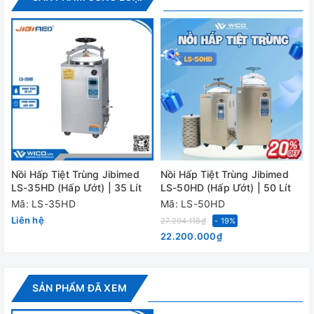
Nồi Hấp Tiệt Trùng Jibimed
Nồi Hấp Tiệt Trùng Jibimed
LS-35HD (Hấp Ướt) | 35 Lít
LS-50HD (Hấp Ướt) | 50 Lít
Mã: LS-35HD
Mã: LS-50HD
Liên hệ
27.294.118₫
- 19%
Máy Tiệt Trùng Que Cấy Allsheng - Trung Quốc HM-3000C
22.200.000₫
SẢN PHẨM ĐÃ XEM