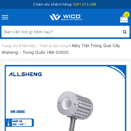
Chăm sóc khách hàng:
0911.373.488
0
Toggle
navigation
Máy Tiệt Trùng Que Cấy
Trang chủ
Nồi hấp - Thiết bị tiệt trùng
Allsheng - Trung Quốc HM-3000C