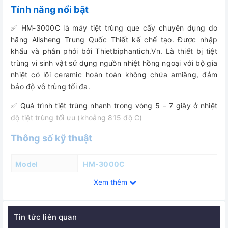
Tính năng nổi bật
✅ HM-3000C là máy tiệt trùng que cấy chuyên dụng do
hãng Allsheng Trung Quốc Thiết kế chế tạo. Được nhập
khẩu và phân phói bởi Thietbiphantich.Vn. Là thiết bị tiệt
trùng vi sinh vật sử dụng nguồn nhiệt hồng ngoại với bộ gia
nhiệt có lõi ceramic hoàn toàn không chứa amiăng, đảm
bảo độ vô trùng tối đa.
✅ Quá trình tiệt trùng nhanh trong vòng 5 – 7 giây ở nhiệt
độ tiệt trùng tối ưu (khoảng 815 độ C)
Thông số kỹ thuật
Model
HM-3000C
Xem thêm
Nhiệt độ cao
825 độ C ± 50 độ C
nhất ở lõi
Đường kính lớn
Tin tức liên quan
nhất của dụng