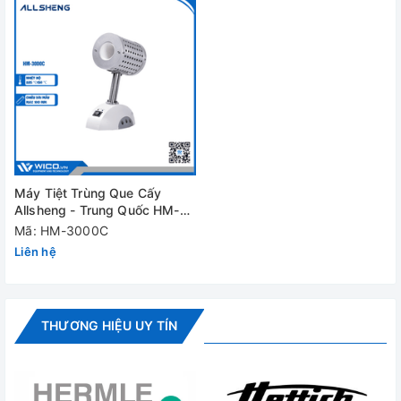
Máy Tiệt Trùng Que Cấy Allsheng - Trung Quốc HM-3000C
Máy Tiệt Trùng Que Cấy
| Giá tốt tại Wico
Allsheng - Trung Quốc HM-
3000C
Mã: HM-3000C
Liên hệ
THƯƠNG HIỆU UY TÍN