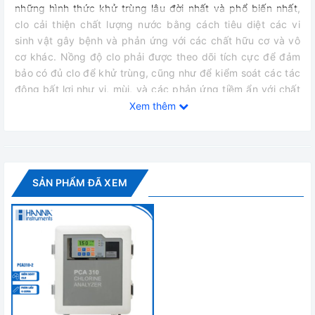
những hình thức khử trùng lâu đời nhất và phổ biến nhất,
clo cải thiện chất lượng nước bằng cách tiêu diệt các vi
sinh vật gây bệnh và phản ứng với các chất hữu cơ và vô
cơ khác. Nồng độ clo phải được theo dõi tích cực để đảm
bảo có đủ clo để khử trùng, cũng như để kiểm soát các tác
động bất lợi như vị, mùi, và các phản ứng tiềm ẩn với chất
hữu cơ để tạo thành các sản phẩm phụ khử trùng có
Xem thêm
hại. Clo là một chất oxy hóa mạnh, phá hủy hầu hết các
chất ô nhiễm hữu cơ và vi khuẩn và có thể kết hợp với các
hợp chất chứa nitơ, tạo thành cloramin. Khi định lượng clo
để khử trùng, chỉ một phần clo được định lượng vẫn còn
SẢN PHẨM ĐÃ XEM
hoạt động để thực sự tiếp tục quá trình khử trùng.
Đo Clo bằng phương pháp so màu DPD
Máy phân tích PCA sử dụng phương pháp đo màu DPD
trong đó chất chỉ thị N, N-Diethyl-p-phenylenediamine và
dung dịch đệm được trộn cùng với mẫu. Phản ứng hóa học
thu được tạo ra màu đỏ tươi khi có mặt của clo. Cường độ
màu tỷ lệ với nồng độ. Cường độ màu được đo bằng