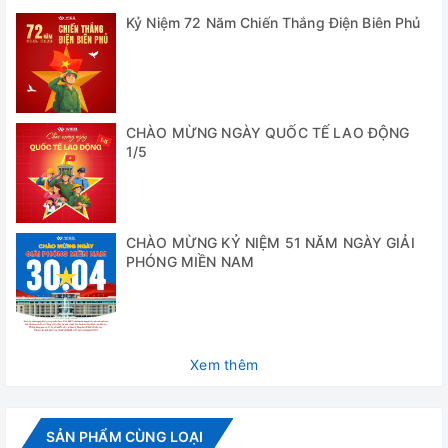
cao
Kỷ Niệm 72 Năm Chiến Thắng Điện Biên Phủ
- Phù hợp với nhiều loại ống với các phụ kiện đi kèm
- Tốc độ kép có thể chuyển đổi: 6000 ~ 9200 vòng / phút
CHÀO MỪNG NGÀY QUỐC TẾ LAO ĐỘNG
- Phù hợp với nhiều loại ống với các phụ kiện đi kèm
1/5
- Cơ chế khóa tự động để vận hành an toàn
Thông số kỹ thuật
CHÀO MỪNG KỶ NIỆM 51 NĂM NGÀY GIẢI
PHÓNG MIỀN NAM
Model
MLX-200F
Dải tốc độ
6000 vòng/ phút
5ml
2414g
Xem thêm
Lực ly tâm tối
1.5ml
2012g
đa (RCF)
0.2ml
1509g
SẢN PHẨM CÙNG LOẠI