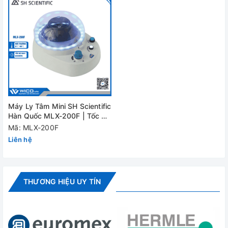
Máy Ly Tâm Mini SH Scientific
Hàn Quốc MLX-200F | Tốc độ
6000 / 9200rpm
Mã: MLX-200F
Liên hệ
THƯƠNG HIỆU UY TÍN