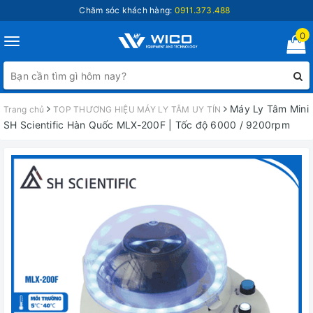
Chăm sóc khách hàng:
0911.373.488
0
Toggle
navigation
Máy Ly Tâm Mini
Trang chủ
TOP THƯƠNG HIỆU MÁY LY TÂM UY TÍN
SH Scientific Hàn Quốc MLX-200F | Tốc độ 6000 / 9200rpm