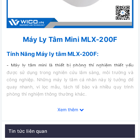
Máy Ly Tâm Mini MLX-200F
Tính Năng Máy ly tâm MLX-200F:
- Máy ly tâm mini là thiết bị phòng thí nghiệm thiết yếu
được sử dụng trong nghiên cứu lâm sàng, môi trường và
công nghiệp. Những máy ly tâm cá nhân này lý tưởng để
quay nhanh, vi lọc mẫu, tách tế bào và nhiều quy trình
phòng thí nghiệm thông thường khác.
- Máy có thể hoạt động ở một trong ba chế độ khác nhau
Xem thêm
(hẹn giờ, điều khiển cảm ứng và liên tục). Vòng LED của nó
cho biết trạng thái hoạt động. Màu vòng LED có thể được
chọn hoặc tắt bằng một công tắc bên dưới thiết bị.
Tin tức liên quan
- Máy thiết kế nhỏ gọn, hoạt động mạnh mẽ và hiệu quả