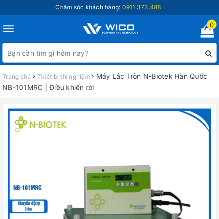
Chăm sóc khách hàng:
0911.373.488
0
Toggle
navigation
Máy Lắc Tròn N-Biotek Hàn Quốc
Trang chủ
Thiết bị thí nghiệm
NB-101MRC | Điều khiển rời