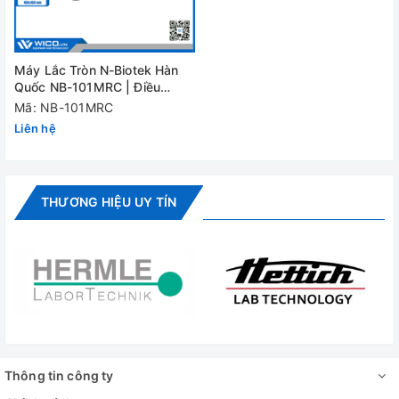
lượng(WxLxH)
Kích thước máy
465 x 540 x 125(H)mm
lắc
Máy Lắc Tròn N-Biotek Hàn
Quốc NB-101MRC | Điều
Kích
460 x 455mm
khiển rời
Mã: NB-101MRC
thước mặt lắc
Liên hệ
Khối lượng
35kg
Công suất
110/220V AC, 50/60Hz
THƯƠNG HIỆU UY TÍN
Đánh giá
Thông tin công ty