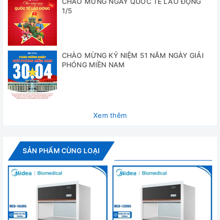
CHÀO MỪNG NGÀY QUỐC TẾ LAO ĐỘNG
bên ngoài tủ ấm. Màn hình hiển thị rõ ràng tình trạng máy
1/5
lắc để người sử dụng không cần mở cửa tủ ấm để kiểm tra.
Điều này tiết kiệm thời gian và giảm thiếu mất năng lượng
do mở cửa tủ ấm.
✅
Kết nối giữa máy lắc và hộp điều khiển mỏng:
CHÀO MỪNG KỶ NIỆM 51 NĂM NGÀY GIẢI
Dây cáp
PHÓNG MIỀN NAM
rất mỏng có thể đi qua đệm cửa kính bên trong cho dù
không có ngỏ truy cập vào trong tủ ấm.
✅
Hộp điều khiển với bộ từ tính hoặc treo hoặc để
đứng:
Tùy thuộc vào vật liệu của tủ ấm hoặc vị trí của
Xem thêm
phòng thí nghiệm, việc đặt bộ điều khiển từ xa với 3 lựa
chọn như bộ gắn từ tính, treo bằng móc hoặc để đứng trên
nóc tủ (hoặc để trên bàn gần tủ ấm)
SẢN PHẨM CÙNG LOẠI
Thông số kỹ thuật
Model
NB – 101MRC
Kiểu lắc
Lắc tròn