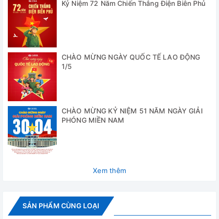
Kỷ Niệm 72 Năm Chiến Thắng Điện Biên Phủ
- Tải trọng tối đa: 0,8kg
- Ống có thể được đặt trên thảm cao su có vết lõm mà
không cần thêm dây buộc
CHÀO MỪNG NGÀY QUỐC TẾ LAO ĐỘNG
- Thảm cao su có thể tháo rời để vệ sinh dễ dàng
1/5
- Bảo trì miễn phí
Thông số kỹ thuật
CHÀO MỪNG KỶ NIỆM 51 NĂM NGÀY GIẢI
PHÓNG MIỀN NAM
Model
NS-10
Tốc độ
20rpm
Góc lắc
20°
Xem thêm
Mặt lắc
307x267mm
Kích thước (L×W×H)
440x296x261mm
SẢN PHẨM CÙNG LOẠI
Tải trọng tối đa
0.8kg