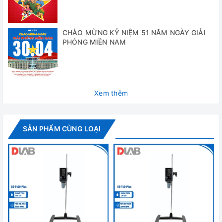
Công suất
60W
khuấy
CHÀO MỪNG KỶ NIỆM 51 NĂM NGÀY GIẢI
PHÓNG MIỀN NAM
Mặt khuấy
180x180mm
(mm)
Nguồn điện
220V 50Hz
Xem thêm
Bộ điều khiển
Kiểu cơ núm vặn
Kích thước máy
205x300x150
(mm)
SẢN PHẨM CÙNG LOẠI
Kích thước kiện
260x380x200
(mm)
G.W./N.W.
5.5/4.5kg
Đánh giá