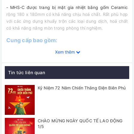
- MHS-C được trang bị mặt gia nhiệt bằng gốm Ceramic
rộng 180 x 180mm có khả năng chịu hoá chất. Rất phù hợp
với các ứng dụng khuấy trộn các loại dung dịch, hoá chất
có khả năng năng mòn trong phòng thí nghiệm.
Cung cấp bao gồm:
Xem thêm
- Máy khuấy từ gia nhiệt MHS-C
- 01 cá từ
Tin tức liên quan
- Hướng dẫn sử dụng tiếng Anh - tiếng Việt
Thông số kỹ thuật
Kỷ Niệm 72 Năm Chiến Thắng Điện Biên Phủ
Model
MHS-C
Dải tốc độ
0 ~1600 vòng/ phút
CHÀO MỪNG NGÀY QUỐC TẾ LAO ĐỘNG
Công suất gia
1/5
600W
nhiệt