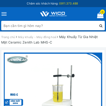
Chăm sóc khách hàng:
0911.373.488
0
Toggle
navigation
Máy Khuấy Từ Gia Nhiệt
Trang chủ
Máy khuấy - Máy đồng hoá
Mặt Ceramic Zenith Lab MHS-C