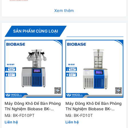
Xem thêm
SẢN PHẨM CÙNG LOẠI
Bẫy ngưng tụ tạo đá công suất lớn
- Công nghệ làm lạnh kiểu cascade
- Các khay đông khô có thể được sử dụng làm tác nhân để
tăng tốc độ sấy.
Máy Đông Khô Để Bàn Phòng
Máy Đông Khô Để Bàn Phòng
Thí Nghiệm Biobase BK-
Thí Nghiệm Biobase BK-
FD10PT | 3 Khay
FD10T | 3 Khay
Mã: BK-FD10PT
Mã: BK-FD10T
Liên hệ
Liên hệ