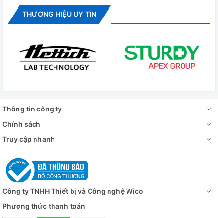
THƯƠNG HIỆU UY TÍN
Bơm chân không máy đông khô BK-FD10P
- Buồng sấy trong suốt, trực quan và an toàn.
- Kệ thép không gỉ, có thể điều chỉnh theo yêu cầu
Thông tin công ty
Thông số kỹ thuật
Chính sách
Truy cập nhanh
Model
BK-FD10P
Kiểu buồng
tiêu chuẩn
Số khay đi kèm
4 hoặc 6 khay (option)
Công ty TNHH Thiết bị và Công nghệ Wico
Diện tích làm
0.12m2
Phương thức thanh toán
lạnh