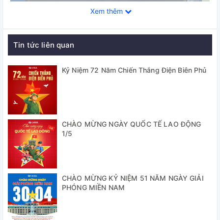
Xem thêm
Tin tức liên quan
Kỷ Niệm 72 Năm Chiến Thắng Điện Biên Phủ
Màn hình cảm ứng LCD
CHÀO MỪNG NGÀY QUỐC TẾ LAO ĐỘNG
- Chức năng truy soát lịch sử dữ liệu
1/5
- Cổng USB để truy xuất dữ liệu
- Bẫy ngưng tụ tạo đá công suất lớn
CHÀO MỪNG KỶ NIỆM 51 NĂM NGÀY GIẢI
PHÓNG MIỀN NAM