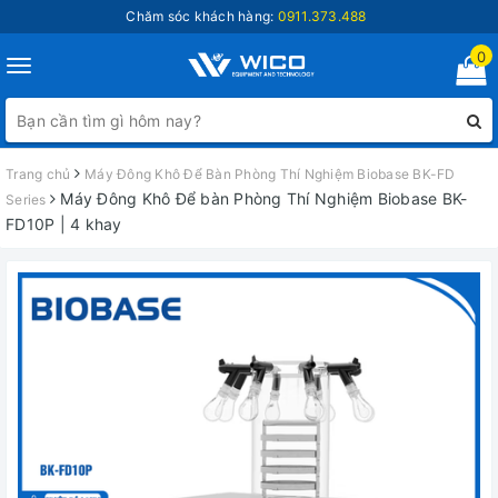
Chăm sóc khách hàng:
0911.373.488
0
Toggle
navigation
Trang chủ
Máy Đông Khô Để Bàn Phòng Thí Nghiệm Biobase BK-FD
Máy Đông Khô Để bàn Phòng Thí Nghiệm Biobase BK-
Series
FD10P | 4 khay