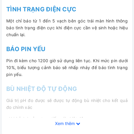
TÌNH TRẠNG ĐIỆN CỰC
Một chỉ báo từ 1 đến 5 vạch bên góc trái màn hình thông
báo tình trạng điện cực khi điện cực cần vệ sinh hoặc hiệu
chuẩn lại.
BÁO PIN YẾU
Pin đi kèm cho 1200 giờ sử dụng liên tục. Khi mức pin dưới
10%, biểu tượng cảnh báo sẽ nhấp nháy để báo tình trạng
pin yếu.
BÙ NHIỆT ĐỘ TỰ ĐỘNG
Giá trị pH đo được sẽ được tự động bù nhiệt cho kết quả
đo chính xác
pH bị ảnh hưởng trực tiếp với nhiệt độ
Xem thêm
THIẾT KẾ CẦM TAY, NHỎ GỌN