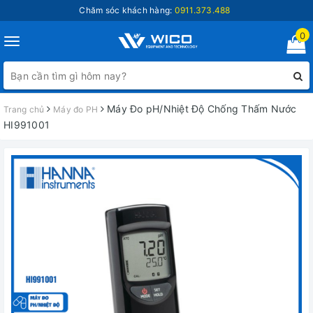
Chăm sóc khách hàng:
0911.373.488
0
Toggle
navigation
Máy Đo pH/Nhiệt Độ Chống Thấm Nước
Trang chủ
Máy đo PH
HI991001