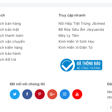
ách
Truy cập nhanh
ách bán hàng
Nồi Hấp Tiệt Trùng Jibimed
ách bảo mật
Bể Rửa Siêu Âm Jiayuanda
ch thanh toán
Máy Ly Tâm
ách vận chuyển
Kính Hiển Vi Sinh Học
ách kiểm hàng
Kính Hiển Vi Điện Tử
ách bảo hành
ch đổi trả
Kết nối với chúng tôi
Đă
Nh
nh