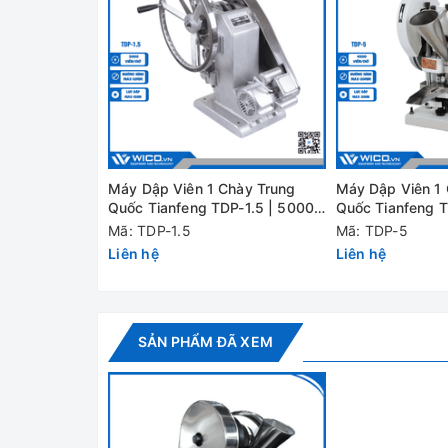
Cung cấp bao gồm:
- Máy dập viên TDP-6
- 01 Bộ chày cối mẫu
- Hướng dẫn sử dụng Tiếng Anh / Tiếng Việt
Thông số kỹ thuật
Máy Dập Viên 1 Chày Trung
Máy Dập Viên 1
Quốc Tianfeng TDP-1.5 | 5000
Quốc Tianfeng 
viên/giờ
viên/giờ
Mã: TDP-1.5
Mã: TDP-5
Liên hệ
Liên hệ
Áp lực dập max
Đường kính viên max
SẢN PHẨM ĐÃ XEM
Độ sâu cho liệu vào max
Độ dày viên dập max
Năng suất dập