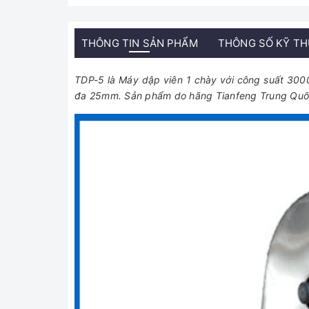
THÔNG TIN SẢN PHẨM
THÔNG SỐ KỸ T
TDP-5 là Máy dập viên 1 chày với công suất 3000 
đa 25mm. Sản phẩm do hãng Tianfeng Trung Quốc 