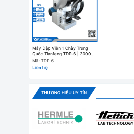
Kích thước ngoài
Khối lượng
Đánh giá
Máy Dập Viên 1 Chày Trung
Quốc Tianfeng TDP-6 | 3000
viên/giờ
Mã: TDP-6
Liên hệ
THƯƠNG HIỆU UY TÍN