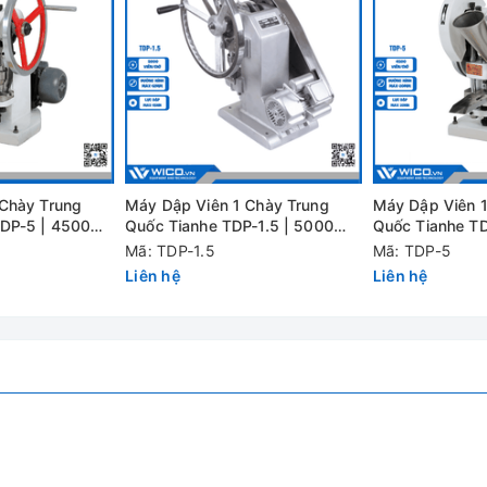
 Chày Trung
Máy Dập Viên 1 Chày Trung
Máy Dập Viên 1
TDP-5 | 4500
Quốc Tianhe TDP-1.5 | 5000
Quốc Tianhe T
viên/giờ
viên/giờ
Mã: TDP-1.5
Mã: TDP-5
TDP-6
Liên hệ
Liên hệ
60 kN
25 mm
16mm
6mm
3000 viên/giờ