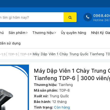
0968.40
Hotline 24/
hủ
Sản phẩm
Thương hiệu
Ủy quyền hãng
Nhật Ký Gi
dẫn sử dụng
Máy Dập Viên 1 Chày Trung Quốc Tianfeng TD
1.5 | TDP-5 | TDP-6
Máy Dập Viên 1 Chày Trung
Tianfeng TDP-6 | 3000 viên/
Thương hiệu:
Tianfeng
Mã sản phẩm:
TDP-6
Xuất xứ:
Trung Quốc
Bảo hành:
12 tháng
Tình trạng:
Còn hàng