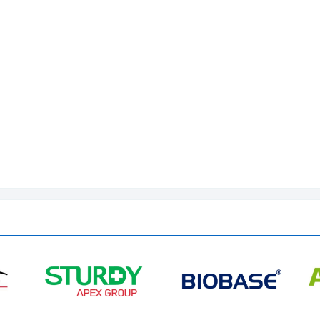
700 x 500 x 900mm
140 kg