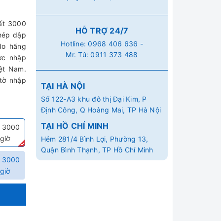
ất 3000
HỖ TRỢ 24/7
phép dập
Hotline:
0968 406 636
-
do hãng
Mr. Tú:
0911 373 488
ợc nhập
ệt Nam.
tờ nhập
TẠI HÀ NỘI
Số 122-A3 khu đô thị Đại Kim, P
Định Công, Q Hoàng Mai, TP Hà Nội
TẠI HỒ CHÍ MINH
| 3000
/giờ
Hẻm 281/4 Bình Lợi, Phường 13,
Quận Bình Thạnh, TP Hồ Chí Minh
| 3000
/giờ