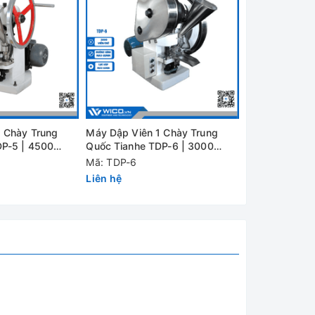
 Chày Trung
Máy Dập Viên 1 Chày Trung
DP-5 | 4500
Quốc Tianhe TDP-6 | 3000
viên/giờ
Mã: TDP-6
Liên hệ