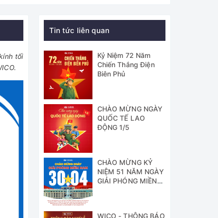
Tin tức liên quan
Kỷ Niệm 72 Năm
ính tối
Chiến Thắng Điện
WICO.
Biên Phủ
CHÀO MỪNG NGÀY
QUỐC TẾ LAO
ĐỘNG 1/5
CHÀO MỪNG KỶ
NIỆM 51 NĂM NGÀY
GIẢI PHÓNG MIỀN
NAM
WICO - THÔNG BÁO