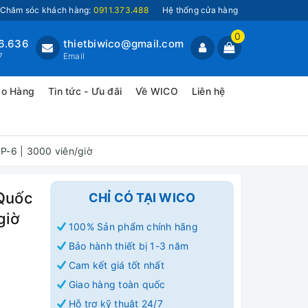
Chăm sóc khách hàng:
0911.373.488
Hệ thống cửa hàng
0
6.636
thietbiwico@gmail.com
7
Email
ao Hàng
Tin tức - Ưu đãi
Về WICO
Liên hệ
P-6 | 3000 viên/giờ
 Quốc
CHỈ CÓ TẠI WICO
giờ
100% Sản phẩm chính hãng
Bảo hành thiết bị 1-3 năm
Cam kết giá tốt nhất
Giao hàng toàn quốc
Hỗ trợ kỹ thuật 24/7