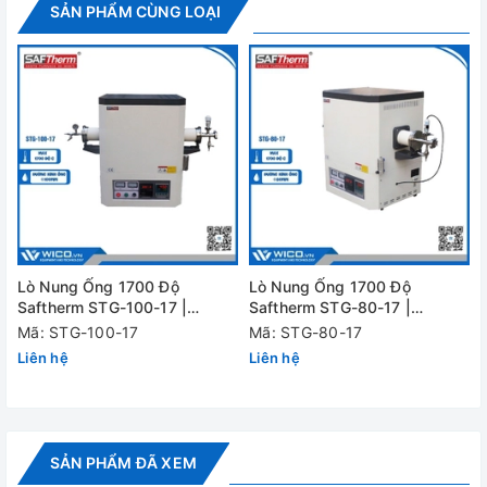
SẢN PHẨM CÙNG LOẠI
Lò Nung Ống 1700 Độ
Lò Nung Ống 1700 Độ
Bộ điều khiển B510 phiên bản 2022
Saftherm STG-100-17 |
Saftherm STG-80-17 |
Φ100mm
Φ80mm
Mã: STG-100-17
Mã: STG-80-17
+ Cho phép cài đặt và lưu trữ tối đa 5 chương trình với 4
Liên hệ
Liên hệ
phân đoạn nhiệt.
+ Có 24 ngôn ngữ hoạt động có thể lựa chọn
+ Có cổng NTLog USB để truy xuất, xử lý dữ liệu
SẢN PHẨM ĐÃ XEM
+ Có thể kết nối với ứng dụng MyNabertherm thông qua