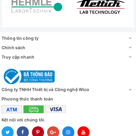
Cách sử dụng ứng dụng MyNabertherm trên điện thoại
Thông tin công ty
Có 02 kiểu cửa cho người dùng lựa chọn để khách hàng
Chính sách
lựa chọn:
Truy cập nhanh
✅ Lò Nung Thí Nghiệm 9 Lít - 1400 Độ C L 9/14/B510
✅ Lò Nung Thí Nghiệm 9 Lít - 1400 Độ C LT 9/14/B510
Công ty TNHH Thiết bị và Công nghệ Wico
Phương thức thanh toán
Kết nối với chúng tôi