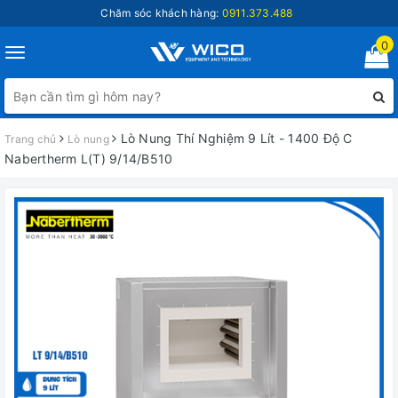
Chăm sóc khách hàng:
0911.373.488
0
Toggle
navigation
Lò Nung Thí Nghiệm 9 Lít - 1400 Độ C
Trang chủ
Lò nung
Nabertherm L(T) 9/14/B510