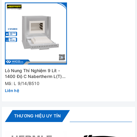
Wifi. Giúp người dùng dễ dàng giám sát nhiệt độ, tiến trình
nung của 1 hoặc nhiều lò nung Nabertherm một cách đồng
thời. Ngoài ra app còn gửi thông báo khi kết thúc chu trình
nung để người dùng có thể theo dõi.
Lò Nung Thí Nghiệm 9 Lít -
1400 Độ C Nabertherm L(T)
9/14/B510
Mã: L 9/14/B510
Liên hệ
THƯƠNG HIỆU UY TÍN