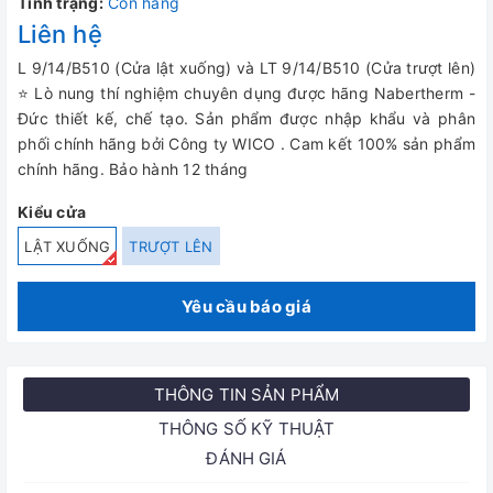
Tình trạng:
Còn hàng
Liên hệ
L 9/14/B510 (Cửa lật xuống) và LT 9/14/B510 (Cửa trượt lên)
⭐ Lò nung thí nghiệm chuyên dụng được hãng Nabertherm -
Đức thiết kế, chế tạo. Sản phẩm được nhập khẩu và phân
phối chính hãng bởi Công ty WICO . Cam kết 100% sản phẩm
chính hãng. Bảo hành 12 tháng
Kiểu cửa
LẬT XUỐNG
TRƯỢT LÊN
Yêu cầu báo giá
THÔNG TIN SẢN PHẨM
THÔNG SỐ KỸ THUẬT
ĐÁNH GIÁ