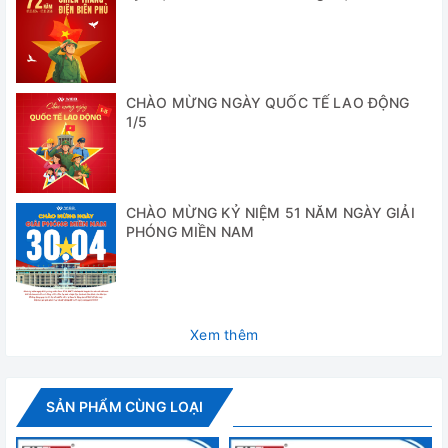
- Với dung tích 1.9 lít lò rất nhỏ gọn vô cùng tiện dụng cho
các phòng Kiểm nghiệm dược, phòng thí nghiệm hoá học,
vật liệu quy mô nhỏ
Cung cấp bao gồm:
CHÀO MỪNG NGÀY QUỐC TẾ LAO ĐỘNG
1/5
- Lò nung chuyên dụng 1.9 lít 1200°C SX2-2.5-12
- Các phụ kiện tiêu chuẩn kèm theo
- Tài liệu hướng dẫn sử dụng
CHÀO MỪNG KỶ NIỆM 51 NĂM NGÀY GIẢI
PHÓNG MIỀN NAM
Thông số kỹ thuật
Model
SX2-2.5-12
Xem thêm
Nhiệt độ max
1200 độ C
Nhiệt độ nên
dùng thực tế
1100 độ C
SẢN PHẨM CÙNG LOẠI
max