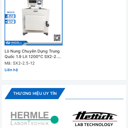
Lò Nung Chuyên Dụng Trung
Quốc 1.9 Lít 1200°C SX2-2.5-
12
Mã: SX2-2.5-12
Liên hệ
THƯƠNG HIỆU UY TÍN