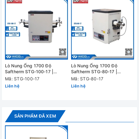
Công suất
2,5 KW
Dung tích
1.9 lít
Kích thước lòng
200 x 120 x 80 mm
Kích thước
600 x 440 x 550 mm
ngoài
Bộ điều khiển
khống chế nhiệt độ với chức năng bảo vệ 
Lò Nung Ống 1700 Độ
Lò Nung Ống 1700 Độ
Màn hình
hiển thị số nhiệt độ (hoặc dạng đồng hồ ch
Saftherm STG-100-17 |
Saftherm STG-80-17 |
Φ100mm
Φ80mm
Mã: STG-100-17
Mã: STG-80-17
Trọng lượng
khoảng 60kg
Liên hệ
Liên hệ
Nguồn điện
220V/ 50Hz
Đánh giá
SẢN PHẨM ĐÃ XEM