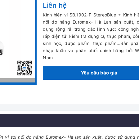
Liên hệ
Kính hiển vi SB.1902-P StereoBlue ⭐ Kính hiể
nổi do hãng Euromex- Hà Lan sản xuất, 
dụng rộng rãi trong các lĩnh vực: công ng
ráp điện tử, kiểm tra dụng cụ thực phẩm, c
sinh học, dược phẩm, thực phẩm...Sản ph
nhập khẩu và phân phối chính hãng bởi Wi
Nam
Yêu cầu báo giá
iển vi soi nổi do hãng Euromex- Hà lan sản xuất, được sử dụng r