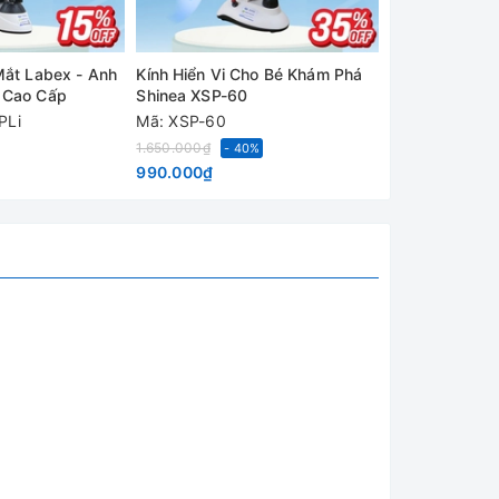
Mắt Labex - Anh
Kính Hiển Vi Cho Bé Khám Phá
Kính Hiển Vi S
 Cao Cấp
Shinea XSP-60
Shinea Trung
PLi
Mã: XSP-60
Mã: XSZ-107T
g có
Liên hệ
1.650.000₫
- 40%
990.000₫
đậy
với
 với