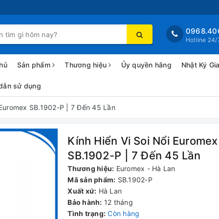
0968.40
Hotline 24/
hủ
Sản phẩm
Thương hiệu
Ủy quyền hãng
Nhật Ký Gi
dẫn sử dụng
i Euromex SB.1902-P | 7 Đến 45 Lần
Kính Hiển Vi Soi Nổi Euromex
SB.1902-P | 7 Đến 45 Lần
Thương hiệu:
Euromex - Hà Lan
Mã sản phẩm:
SB.1902-P
Xuất xứ:
Hà Lan
Bảo hành:
12 tháng
Tình trạng:
Còn hàng