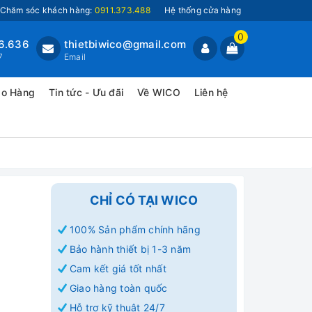
Chăm sóc khách hàng:
0911.373.488
Hệ thống cửa hàng
0
6.636
thietbiwico@gmail.com
7
Email
ao Hàng
Tin tức - Ưu đãi
Về WICO
Liên hệ
CHỈ CÓ TẠI WICO
100% Sản phẩm chính hãng
Bảo hành thiết bị 1-3 năm
Cam kết giá tốt nhất
Giao hàng toàn quốc
Hỗ trợ kỹ thuật 24/7