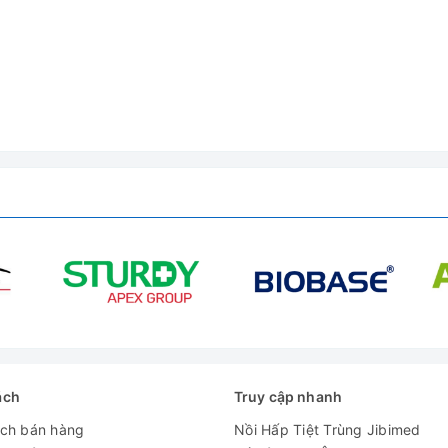
nguồn cấp trong
4.4kg
ách
Truy cập nhanh
ách bán hàng
Nồi Hấp Tiệt Trùng Jibimed