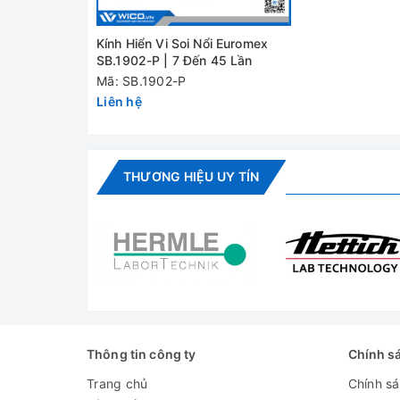
Nguồn sáng
Kính Hiển Vi Soi Nổi Euromex
Khối lượng
SB.1902-P | 7 Đến 45 Lần
Mã: SB.1902-P
Đánh giá
Liên hệ
THƯƠNG HIỆU UY TÍN
Thông tin công ty
Chính s
Trang chủ
Chính s