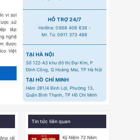
n vi soi
HỖ TRỢ 24/7
được sử
Hotline:
0968 406 636
-
hiệp lắp
Mr. Tú:
0911 373 488
ông nghệ
ẩm được
co Việt
TẠI HÀ NỘI
Số 122-A3 khu đô thị Đại Kim, P
Định Công, Q Hoàng Mai, TP Hà Nội
TẠI HỒ CHÍ MINH
Hẻm 281/4 Bình Lợi, Phường 13,
Quận Bình Thạnh, TP Hồ Chí Minh
Tin tức liên quan
Kỷ Niệm 72 Năm
ộng rãi