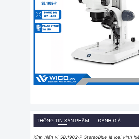
THÔNG TIN SẢN PHẨM
ĐÁNH GIÁ
Kính hiển vi SB.1902-P StereoBlue là loại kính h