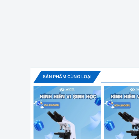
Kính hiển vi s
Giới thiệu chung:
✅ Kính được thiết kế và xử lí chống nấm mốc, 
thể sử dụng trong nhiều điều kiện khác nhau mà 
✅ Dòng kính thiết kế với chân đế cùng trụ gắn đầ
tinh trong suốt để vật quan sát và 2 kẹp mẫu, có 
SẢN PHẨM CÙNG LOẠI
Cung cấp bao gồm:
- Kính hiển vi soi nổi SB.1902-P
- Phụ kiện tiêu chuẩn
- Cặp thị kính WF10x/20mm
- Tấm phủ máy + hộp xốp đựng máy
- Tài liệu hướng dẫn sử dụng