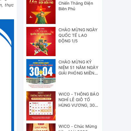
Chiến Thắng Điện
m, thực
Biên Phủ
CHÀO MỪNG NGÀY
QUỐC TẾ LAO
ĐỘNG 1/5
CHÀO MỪNG KỶ
NIỆM 51 NĂM NGÀY
GIẢI PHÓNG MIỀN
NAM
WICO - THÔNG BÁO
NGHỈ LỄ GIỖ TỔ
HÙNG VƯƠNG, 30/4
& 1/5
WICO - Chúc Mừng