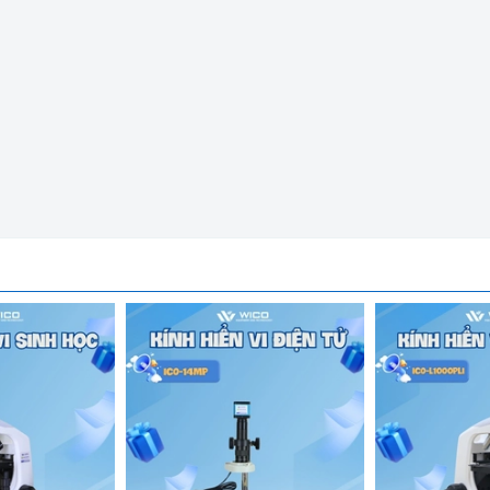
oi nổi phóng đại 7 đến 45 lần
có lớp phủ chống phản xạ ánh sáng, chống bụi chống ẩm, chống 
vẫn đảm bảo được độ bền và chất lượng hình ảnh
u kính linh hoạt dễ dàng nâng hạ và xoay tròn có kèm theo một đ
nút chỉnh thô