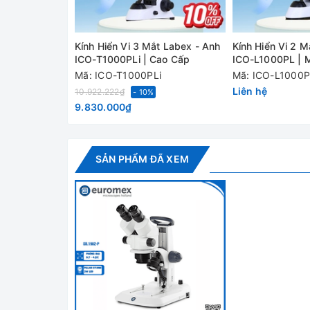
Thông số
Kính Hiển Vi 3 Mắt Labex - Anh
Kính Hiển Vi 2 M
Model
ICO-T1000PLi | Cao Cấp
ICO-L1000PL | 
Mã: ICO-T1000PLi
Mã: ICO-L1000
Liên hệ
10.922.222₫
Đầu quan sát
- 10%
9.830.000₫
Khoảng cách điều chỉnh
SẢN PHẨM ĐÃ XEM
Cặp thị kính trường rộng
Vật kính điều chỉnh
Khoảng cách làm việc
Trường quan sát
Chiều cao mẫu vật tối đa