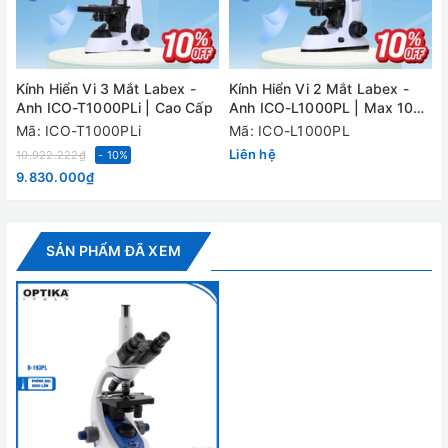
Đèn
LED 3W
Tuổi thọ đèn
50.000 giờ
Kính Hiển Vi 3 Mắt Labex -
Kính Hiển Vi 2 Mắt Labex -
K
Anh ICO-T1000PLi | Cao Cấp
Anh ICO-L1000PL | Max 1000
I
Chống mốc thị
Có
lần
Mã: ICO-T1000PLi
Mã: ICO-L1000PL
kính
Liên hệ
10.922.222₫
- 10%
Pin
Có
9.830.000₫
Kích thước (H x
370 x 235 x 290 mm
W x D)
SẢN PHẨM ĐÃ XEM
Khối lượng
6.5 kg
Đánh giá