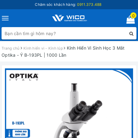
Chăm sóc khách hàng:
0911.373.488
0
Toggle
navigation
Kính Hiển Vi Sinh Học 3 Mắt
Trang chủ
Kính hiển vi - Kính lúp
Optika - Ý B-193PL | 1000 Lần