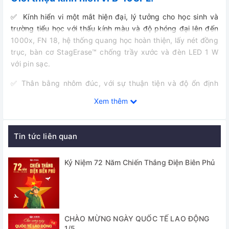
✅ Kính hiển vi một mắt hiện đại, lý tưởng cho học sinh và
trường tiểu học với thấu kính màu và độ phóng đại lên đến
1000x, FN 18, hệ thống quang học hoàn thiện, lấy nét đồng
trục, bàn cơ StagErase™ chống trầy xước và đèn LED 1 W
với pin sạc.
✅ Thân bằng nhôm đúc, với sự thuận tiện và độ ổn định
cao, việc qu an sát với nguồn sáng truyền qua
Xem thêm
✅ Các vật kính phẳng N-PLAN đều được xử lý chống nấm
mốc
Tin tức liên quan
✅ Nguồn sáng loại X-LED với đèn LED ánh sáng trắng; điều
khiển cường độ sáng bởi một núm xoay bên trái thân kính.
Kỷ Niệm 72 Năm Chiến Thắng Điện Biên Phủ
✅ Điều chỉnh thô và chỉnh tinh đồng trục (độ chia,
0.002mm) với cơ cấu giới hạn phía trên, tránh vật kính va
chạm vào mẫu. Có khả năng điều chỉnh độ căng của núm
vặn.
CHÀO MỪNG NGÀY QUỐC TẾ LAO ĐỘNG
✅ Mâm kính hai lớp với hệ thống dịch chuyển cơ, kích thước
1/5