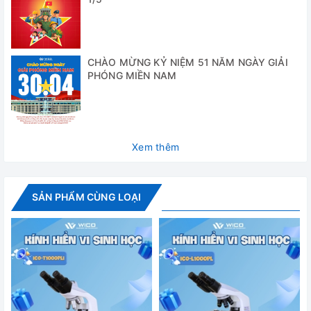
125x115mm, khoảng dịch chuyển theo chiều X-Y là 76×30,
hệ thống kẹp tiêu bản sử dụng cho một tiêu bản. Có thang
chia trên cả hai chiều, độ chia 0,1 mm.
CHÀO MỪNG KỶ NIỆM 51 NĂM NGÀY GIẢI
✅ Kính hiển vi B-193PL được sử dụng rất rộng rãi trong các
PHÓNG MIỀN NAM
lĩnh vực như: giáo dục, nông nghiệp, y tế, công nghệ sinh
học, dược phẩm, thực phẩm…
Thông số kỹ thuật
Xem thêm
Model
B-193PL
Đầu kính
Nghiêng 30°, xoay 360°
SẢN PHẨM CÙNG LOẠI
Thị kính
WF10x / 18mm
Vật kính
4x, 10x, 40x, S100x
Độ phóng đại
1000 lần
tối đa
Bàn mẫu
Dạng cơ học trục XY