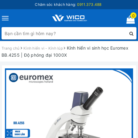
Chăm sóc khách hàng:
0911.373.488
0
Toggle
navigation
Kính hiển vi sinh học Euromex
Trang chủ
Kính hiển vi - Kính lúp
BB.4255 | Độ phóng đại 1000X