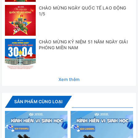
Cung cấp bao gồm:
CHÀO MỪNG NGÀY QUỐC TẾ LAO ĐỘNG
1/5
- Máy chính gồm thân kính (01 cái), mâm gắn vật kính loại 3
vị trí (1 cái), Bàn để mẫu cơ học (1 cái), Đèn LED 1 Watt (1
cái)
- Thị kính 10X/18mm: 1 cái
CHÀO MỪNG KỶ NIỆM 51 NĂM NGÀY GIẢI
PHÓNG MIỀN NAM
- Bộ vật kính DIN 4X, 10X, S40X, S100X (mỗi loại 1 cái)
- Dầu : 5ml
- Camera 5.0 MP CMOS tích hợp
Xem thêm
- Tụ quang N.A.1.25 và bộ lọc sáng
- Tấm phủ máy + hộp xốp đựng máy
SẢN PHẨM CÙNG LOẠI
- Các phụ kiện tiêu chuẩn, dây nguồn
- Tài liệu hướng dẫn sử dụng
Thông số kỹ thuật