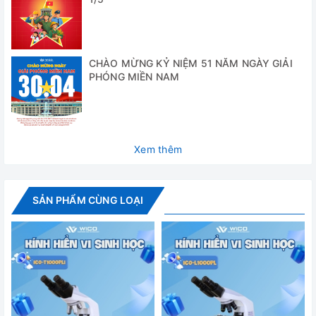
- Hướng dẫn sử dụng
- Thùng xốp bảo vệ
CHÀO MỪNG KỶ NIỆM 51 NĂM NGÀY GIẢI
- Túi che bụi
PHÓNG MIỀN NAM
Thông số kỹ thuật
Model
XSP-102
Xem thêm
Độ phóng đại
640 lần
max
Thị kính
16x
SẢN PHẨM CÙNG LOẠI
Vật kính
có 3 loại 4X/0.10, 10X.0.25, 40X/0.65
Chức năng điều
điều chỉnh thô và điều chỉnh tinh với độ 
chỉnh
Thị kính
cấu tạo nghiêng 45°.