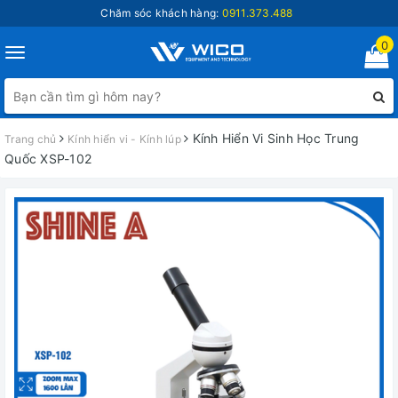
Chăm sóc khách hàng:
0911.373.488
0
Toggle
navigation
Kính Hiển Vi Sinh Học Trung
Trang chủ
Kính hiển vi - Kính lúp
Quốc XSP-102