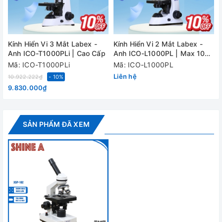
Tụ quang
Abbe, có điều chỉnh màng chắn sáng.
Nguồn sáng
Đèn LED
Điện áp
220V/50Hz
Kính Hiển Vi 3 Mắt Labex -
Kính Hiển Vi 2 Mắt Labex -
K
Anh ICO-T1000PLi | Cao Cấp
Anh ICO-L1000PL | Max 1000
I
- Kính hiển vi XSP-102: 1 chiếc
lần
Mã: ICO-T1000PLi
Mã: ICO-L1000PL
Liên hệ
10.922.222₫
- 10%
- Thị kính 16X: 1 chiếc
9.830.000₫
- Vật kính 3 loại : 4X , 10X ,40X
- Bóng đèn chiếu sáng dự phòng: 1 bóng
Cung cấp bao
SẢN PHẨM ĐÃ XEM
gồm
- Tấm lọc màu : 1 chiếc
- Hướng dẫn sử dụng
- Thùng xốp bảo vệ
- Túi che bụi
Đánh giá