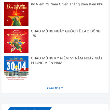
Kỷ Niệm 72 Năm Chiến Thắng Điện Biên Phủ
- Không p
nào vào d
Cách bảo quản
- Luôn sử
chuẩn
CHÀO MỪNG NGÀY QUỐC TẾ LAO ĐỘNG
1/5
- TUYỆT 
dụng vào 
Bất kỳ má
Dùng cho máy đo
CHÀO MỪNG KỶ NIỆM 51 NĂM NGÀY GIẢI
7.01
PHÓNG MIỀN NAM
Chứng nhận phân tích (COA)
Có
MSDS
Có
Bảo hành
Không
Xem thêm
Thông số kỹ thuật
HI7007/1L