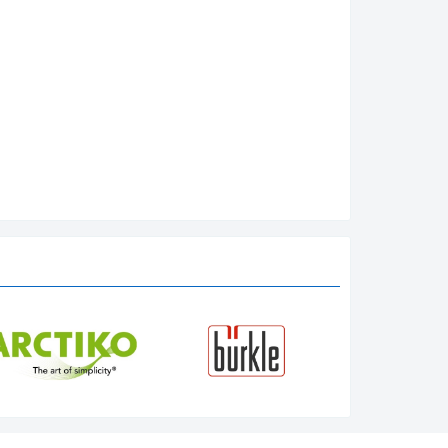
 nhiễm
ặc máy