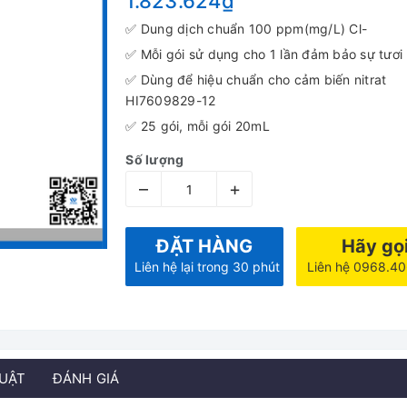
1.823.624₫
✅ Dung dịch chuẩn 100 ppm(mg/L) Cl-
✅ Mỗi gói sử dụng cho 1 lần đảm bảo sự tươi
✅ Dùng để hiệu chuẩn cho cảm biến nitrat
HI7609829-12
✅ 25 gói, mỗi gói 20mL
Số lượng
–
+
ĐẶT HÀNG
Hãy gọ
Liên hệ lại trong 30 phút
Liên hệ 0968.4
HUẬT
ĐÁNH GIÁ