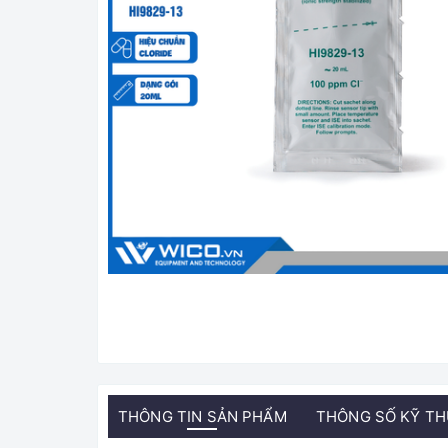
THÔNG TIN SẢN PHẨM
THÔNG SỐ KỸ T