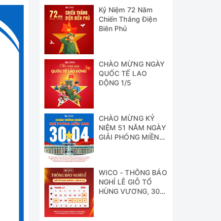
Kỷ Niệm 72 Năm
Chiến Thắng Điện
Biên Phủ
CHÀO MỪNG NGÀY
QUỐC TẾ LAO
ĐỘNG 1/5
CHÀO MỪNG KỶ
NIỆM 51 NĂM NGÀY
GIẢI PHÓNG MIỀN
NAM
WICO - THÔNG BÁO
NGHỈ LỄ GIỖ TỔ
HÙNG VƯƠNG, 30/4
& 1/5