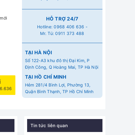
 mới
HỖ TRỢ 24/7
Hotline:
0968 406 636
-
Mr. Tú:
0911 373 488
TẠI HÀ NỘI
Số 122-A3 khu đô thị Đại Kim, P
Định Công, Q Hoàng Mai, TP Hà Nội
TẠI HỒ CHÍ MINH
i
Hẻm 281/4 Bình Lợi, Phường 13,
06.636
Quận Bình Thạnh, TP Hồ Chí Minh
Tin tức liên quan