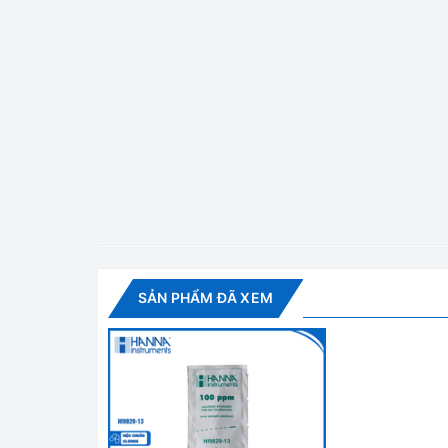
Đảm bảo chất lượng và sự tươi mới, độ tin cậy và
ĐỘ TINH KHIẾT, CHẤT LƯỢNG CA
Dung dịch đệm chuẩn chất lượng cao được sản xu
nước khử ion, cân bằng kiểm tra trọng lượng đượ
độ được theo dõi bằng nhiệt kế được chứng nhận
CÁCH BẢO QUẢN
- Sau khi sử dụng, đậy nắp bảo quản nơi thoáng 
- Không pha loãng hoặc thêm bất cứ hóa chất nào
SẢN PHẨM ĐÃ XEM
- Luôn sử dụng dung dịch mới cho mỗi lần hiệu c
- TUYỆT ĐỐI không đổ ngược dung dịch đã sử dụ
Thông số kỹ thuật
Độ chính xác