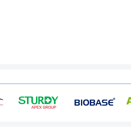
.
 dịch không chứa bất kỳ·màu nhuộm nào có thể làm ố vàng hoặc
hiếu của điện cực.
uẩn.
ủa điện cực ISE cloride HI7609829-11
cực, cảm biến và mối nối hoàn toàn vào gói dung dịch chuẩn
giá trị 100ppm là bình thường.
ng này, hiệu chuẩn lại máy đo và điện cực
ệu chuẩn của máy, làm theo hướng dẫn sử dụng của điện cực ho