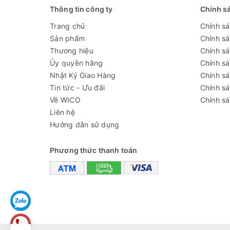
Thông tin công ty
Chính s
=> Nếu không thể hiệu chuẩn 
Trang chủ
Chính s
028.39260.457 để được hỗ tr
Sản phẩm
Chính s
- Sau khi sử dụng, đổ bỏ gói
Thương hiệu
Chính sá
Ủy quyền hãng
Chính s
- Mỗi gói dùng được 1 lần.
Nhật Ký Giao Hàng
Chính s
Cách bảo quản
Tin tức - Ưu đãi
Chính s
- Không pha loãng hoặc thêm
Về WICO
Chính sá
- Luôn sử dụng gói dung dịch
Liên hệ
Hướng dẫn sử dụng
Dùng cho máy
Cảm biến cloride ISE HI7609
đo
Phương thức thanh toán
Chứng nhận
Không
phân tích (COA)
MSDS
Có
Bảo hành
Không