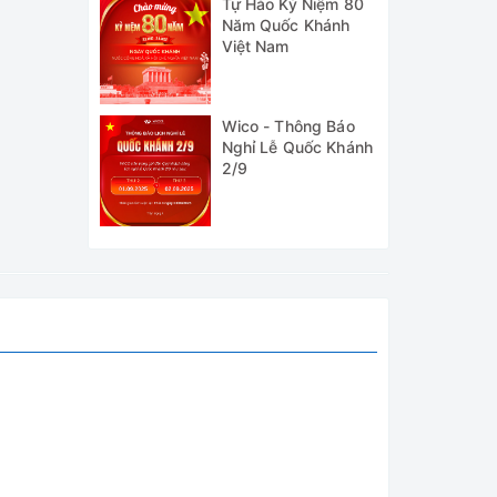
Tự Hào Kỷ Niệm 80
Năm Quốc Khánh
Việt Nam
ết cao,
Wico - Thông Báo
t nhiệt
Nghỉ Lễ Quốc Khánh
2/9
ng lạnh