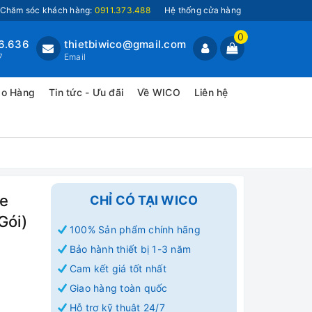
Chăm sóc khách hàng:
0911.373.488
Hệ thống cửa hàng
0
6.636
thietbiwico@gmail.com
7
Email
ao Hàng
Tin tức - Ưu đãi
Về WICO
Liên hệ
de
CHỈ CÓ TẠI WICO
Gói)
100% Sản phẩm chính hãng
Bảo hành thiết bị 1-3 năm
Cam kết giá tốt nhất
Giao hàng toàn quốc
Hỗ trợ kỹ thuật 24/7