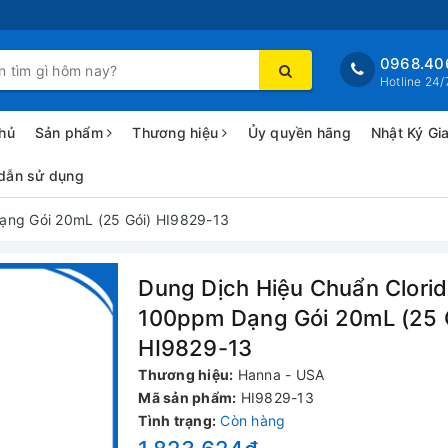
0968.40
Hotline 24/
hủ
Sản phẩm
Thương hiệu
Ủy quyền hãng
Nhật Ký Gi
dẫn sử dụng
ạng Gói 20mL (25 Gói) HI9829-13
Dung Dịch Hiệu Chuẩn Clori
100ppm Dạng Gói 20mL (25 
HI9829-13
Thương hiệu:
Hanna - USA
Mã sản phẩm:
HI9829-13
Tình trạng:
Còn hàng