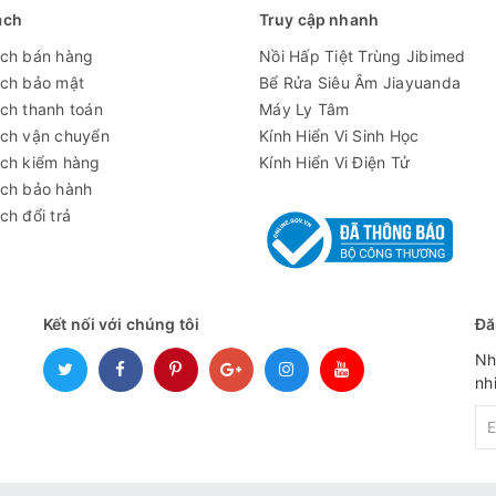
ách
Truy cập nhanh
được, điện cực có thể bị hỏng hoặc máy bị lỗi, liên hệ kỹ thuật
ách bán hàng
Nồi Hấp Tiệt Trùng Jibimed
ợ.
ách bảo mật
Bể Rửa Siêu Âm Jiayuanda
 dung dịch chuẩn đã sử dụng theo đúng quy định.
ch thanh toán
Máy Ly Tâm
ách vận chuyển
Kính Hiển Vi Sinh Học
ách kiểm hàng
Kính Hiển Vi Điện Tử
ách bảo hành
 bất cứ hóa chất nào vào dung dịch.
ch đổi trả
 mới cho mỗi lần hiệu chuẩn.
829-11
Kết nối với chúng tôi
Đă
Nh
nh