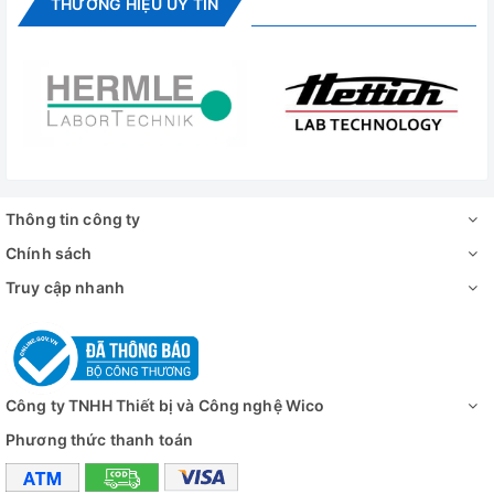
THƯƠNG HIỆU UY TÍN
và 3.5m. Mỗi máy thường có 1 đầu nối duy nhất và không
thể thay đổi.
Thông số kỹ thuật
Chất liệu thân
Thủy tinh
Tham chiếu
Đơn, Ag/AgCl
Thông tin công ty
Mối nối / Tốc độ
Ceramic, đơn / 15-20 μL/h
Chính sách
dòng
Truy cập nhanh
điện phân
3.5M KCl + AgCl
Thang đo
ORP: ±2000 mV
Áp suất tối đa
0.1 bar
Công ty TNHH Thiết bị và Công nghệ Wico
Đầu điện cực
Đầu kim platin
Phương thức thanh toán
Đường kính
12 mm