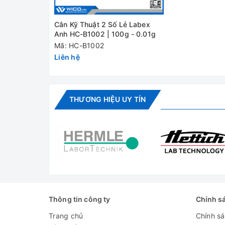
540 x 350 x 525mm
thể
Cân Kỹ Thuật 2 Số Lẻ Labex
Trọng lượng
Anh HC-B1002 | 100g - 0.01g
12kg / 13kg
NW/GW
Mã: HC-B1002
Liên hệ
Nguồn điện
DC 12V / AC 6V
Đánh giá
THƯƠNG HIỆU UY TÍN
Thông tin công ty
Chính s
Trang chủ
Chính s