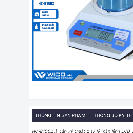
THÔNG TIN SẢN PHẨM
THÔNG SỐ KỸ T
HC-B1002 là cân kỹ thuật 2 số lẻ màn hình LCD 