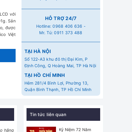
 LCD với
HỖ TRỢ 24/7
01g. Sản
Hotline:
0968 406 636
-
ạo, được
Mr. Tú:
0911 373 488
co Việt
TẠI HÀ NỘI
Số 122-A3 khu đô thị Đại Kim, P
Định Công, Q Hoàng Mai, TP Hà Nội
TẠI HỒ CHÍ MINH
Hẻm 281/4 Bình Lợi, Phường 13,
Quận Bình Thạnh, TP Hồ Chí Minh
Tin tức liên quan
Kỷ Niệm 72 Năm
do hãng