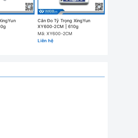
XingYun
Cân Đo Tỷ Trọng XingYun
Cân Đo Tỷ Trọ
00g
XY600-2CM | 610g
XY300-2CM |
Mã: XY600-2CM
Mã: XY300-2
Liên hệ
Liên hệ