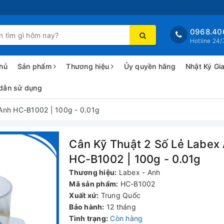
0968.40
Hotline 24/
hủ
Sản phẩm
Thương hiệu
Ủy quyền hãng
Nhật Ký Gi
dẫn sử dụng
Anh HC-B1002 | 100g - 0.01g
Cân Kỹ Thuật 2 Số Lẻ Labex
HC-B1002 | 100g - 0.01g
Thương hiệu:
Labex - Anh
Mã sản phẩm:
HC-B1002
Xuất xứ:
Trung Quốc
Bảo hành:
12 tháng
Tình trạng:
Còn hàng