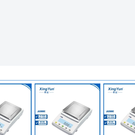
2 Số Lẻ Labex Anh HC-B1002
 có đèn nèn và độ tương phản cao. Giúp người dùng dễ dàng sử 
(optional)