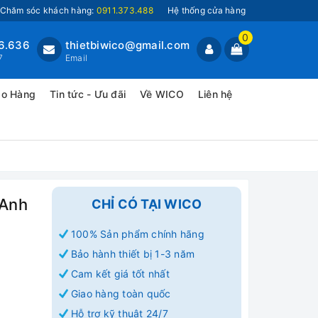
Chăm sóc khách hàng:
0911.373.488
Hệ thống cửa hàng
0
6.636
thietbiwico@gmail.com
7
Email
ao Hàng
Tin tức - Ưu đãi
Về WICO
Liên hệ
 Anh
CHỈ CÓ TẠI WICO
100% Sản phẩm chính hãng
Bảo hành thiết bị 1-3 năm
Cam kết giá tốt nhất
Giao hàng toàn quốc
Hỗ trợ kỹ thuật 24/7