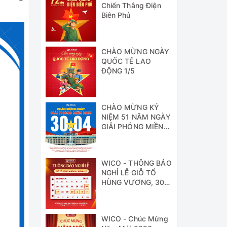
Chiến Thắng Điện
Biên Phủ
CHÀO MỪNG NGÀY
QUỐC TẾ LAO
ĐỘNG 1/5
CHÀO MỪNG KỶ
NIỆM 51 NĂM NGÀY
GIẢI PHÓNG MIỀN
NAM
WICO - THÔNG BÁO
NGHỈ LỄ GIỖ TỔ
HÙNG VƯƠNG, 30/4
& 1/5
WICO - Chúc Mừng