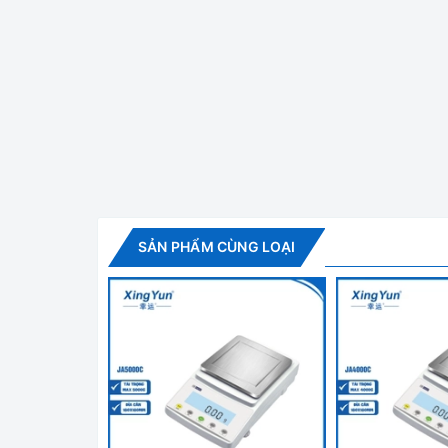
Cân Kỹ Thuật 
Tính năng nổi bật
✅ Cân được trang bị màn hình hiển thị LCD rộng
thao tác.
✅ Có chức năng cân/ đếm số lượng
✅ Chuyển đổi đơn vị đo dễ dàng
✅ Chức năng chuẩn ngoại tự động
SẢN PHẨM CÙNG LOẠI
✅ Hộp chắn gió bảo vệ
✅ 4 chân có điều chỉnh độ cân bằng
✅ Bảo vệ chống quá tải
✅ Cổng RS232 chuyền dữ liệu ra máy in, máy tính 
Thông số kỹ thuật