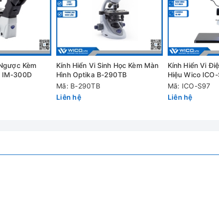
u hoàn hảo (USB);
i Ngược Kèm
Kính Hiển Vi Sinh Học Kèm Màn
Kính Hiển Vi Đ
a IM-300D
Hình Optika B-290TB
Hiệu Wico ICO-
9.7 Inch
Mã: B-290TB
Mã: ICO-S97
Liên hệ
Liên hệ