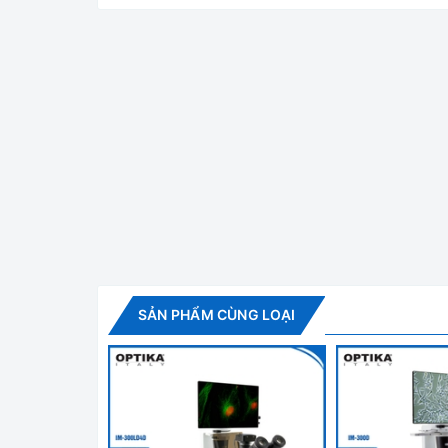
Came
Tính năng nổi bật:
Máy tính bảng C-mount với cảm biến CMOS độ nhạ
- CNC gia công chính xác vỏ;
- Tích hợp chụp ảnh & quay video vào thẻ nhớ;
SẢN PHẨM CÙNG LOẠI
- Bảng điều khiển máy ảnh tích hợp, bao gồm độ 
điều chỉnh màu sắc, độ sắc nét và điều khiển dễ 
- Tích hợp thanh công cụ bao gồm các chức năng 
- Tích hợp trình duyệt hình ảnh & video, hiển thị &