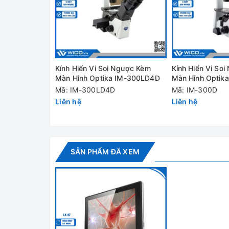
- Công cụ màu Ultra-Fine với khả năng tái tạo mà
- Hỗ trợ chuột WIFI
Thông số kỹ thuật:
Kính Hiển Vi Soi Ngược Kèm
Kính Hiển Vi So
Màn Hình Optika IM-300LD4D
Màn Hình Optik
Mã: IM-300LD4D
Mã: IM-300D
Liên hệ
Liên hệ
SẢN PHẨM ĐÃ XEM