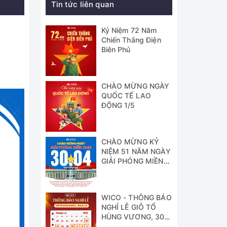
Tin tức liên quan
Kỷ Niệm 72 Năm
Chiến Thắng Điện
Biên Phủ
CHÀO MỪNG NGÀY
QUỐC TẾ LAO
ĐỘNG 1/5
CHÀO MỪNG KỶ
NIỆM 51 NĂM NGÀY
GIẢI PHÓNG MIỀN
NAM
WICO - THÔNG BÁO
NGHỈ LỄ GIỖ TỔ
HÙNG VƯƠNG, 30/4
& 1/5