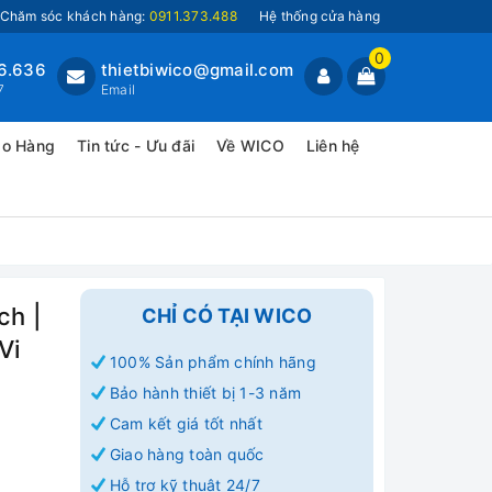
Chăm sóc khách hàng:
0911.373.488
Hệ thống cửa hàng
0
6.636
thietbiwico@gmail.com
7
Email
ao Hàng
Tin tức - Ưu đãi
Về WICO
Liên hệ
ch |
CHỈ CÓ TẠI WICO
Vi
100% Sản phẩm chính hãng
Bảo hành thiết bị 1-3 năm
Cam kết giá tốt nhất
Giao hàng toàn quốc
Hỗ trợ kỹ thuật 24/7