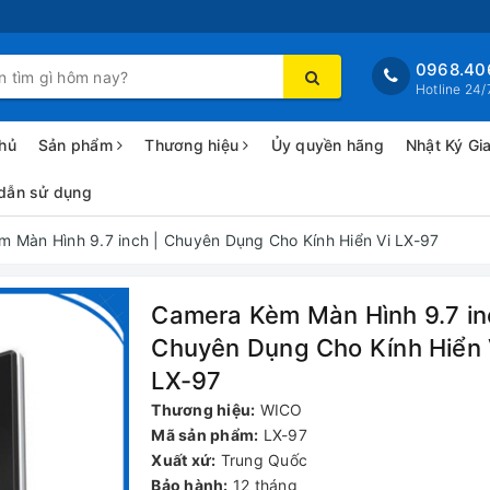
0968.40
Hotline 24/
hủ
Sản phẩm
Thương hiệu
Ủy quyền hãng
Nhật Ký Gi
dẫn sử dụng
 Màn Hình 9.7 inch | Chuyên Dụng Cho Kính Hiển Vi LX-97
Camera Kèm Màn Hình 9.7 in
Chuyên Dụng Cho Kính Hiển 
LX-97
Thương hiệu:
WICO
Mã sản phẩm:
LX-97
Xuất xứ:
Trung Quốc
Bảo hành:
12 tháng