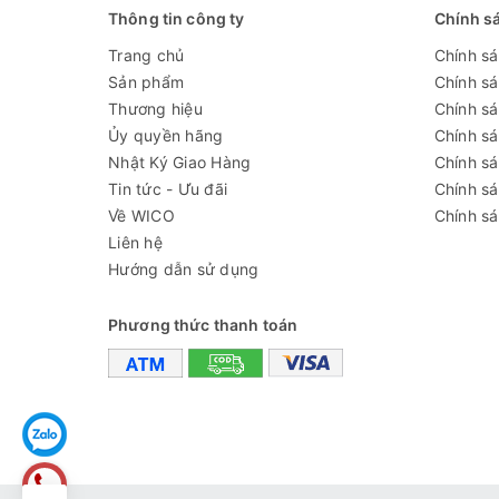
Thông tin công ty
Chính s
Định dạng ảnh: JPEG
Trang chủ
Chính s
Điện áp đầu vào: 12 V DC (không hoạt động bằng 
Sản phẩm
Chính s
Thương hiệu
Chính sá
Hệ điều hành: Android 5.1
Ủy quyền hãng
Chính s
Giao diện: WLAN, USB 2.0, Micro SD, Micro HDM
Nhật Ký Giao Hàng
Chính s
Tin tức - Ưu đãi
Chính s
Ngôn ngữ: tiếng anh
Về WICO
Chính sá
Kích thước bao bì: 275x230x85 mm
Liên hệ
Hướng dẫn sử dụng
Trọng lượng: 1,05 kg
Phương thức thanh toán
Thông số kỹ thuật
Model
LX-97
Màn hình cảm
LCD 9,7 ”
ứng
CPU
lõi tứ Cortex-A17; 1,8 GHz