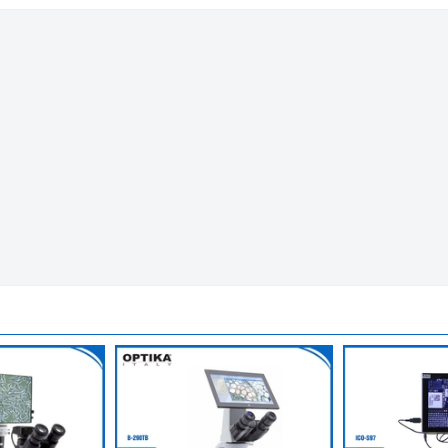
ra Kèm Màn Hình 9.7 inch
y cao, có các tính năng sau:
phơi sáng (thủ công / tự động) / độ lợi, cân bằng trắng (có thể
dàng;
đo lường, chéo, trình duyệt;
 phát;