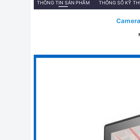
THÔNG TIN SẢN PHẨM
THÔNG SỐ KỸ T
Camera