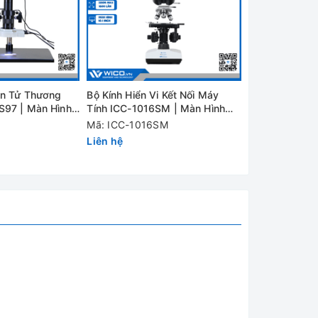
iện Tử Thương
Bộ Kính Hiển Vi Kết Nối Máy
Bộ Kính Hiển V
S97 | Màn Hình
Tính ICC-1016SM | Màn Hình
Hình 10.1 Inc
10.1 Inch
Mã: ICC-1016SM
Mã: SZM-101
Liên hệ
Liên hệ