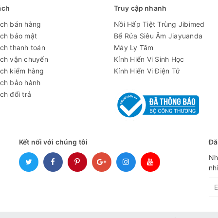
ách
Truy cập nhanh
ách bán hàng
Nồi Hấp Tiệt Trùng Jibimed
pin)
ách bảo mật
Bể Rửa Siêu Âm Jiayuanda
ch thanh toán
Máy Ly Tâm
ách vận chuyển
Kính Hiển Vi Sinh Học
ách kiểm hàng
Kính Hiển Vi Điện Tử
ách bảo hành
ch đổi trả
Kết nối với chúng tôi
Đă
Nh
nh