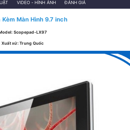
HUẬT
VIDEO - HÌNH ẢNH
ĐÁNH GIÁ
 Kèm Màn Hình 9.7 inch
Model: Scopepad-LX97
Xuất xứ: Trung Quốc