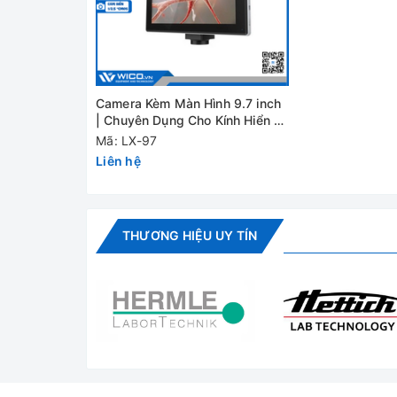
Camera Kèm Màn Hình 9.7 inch
| Chuyên Dụng Cho Kính Hiển Vi
LX-97
Mã: LX-97
Liên hệ
THƯƠNG HIỆU UY TÍN
Màn hình cảm ứng: LCD 9,7 ”
CPU: lõi tứ Cortex-A17; 1,8 GHz
Độ phân giải màn hình: 2048x1536 pixel
Cảm biến: 1 / 2.5 “CMOS
Kích thước điểm ảnh: 2,2 µm x 2,2 µm