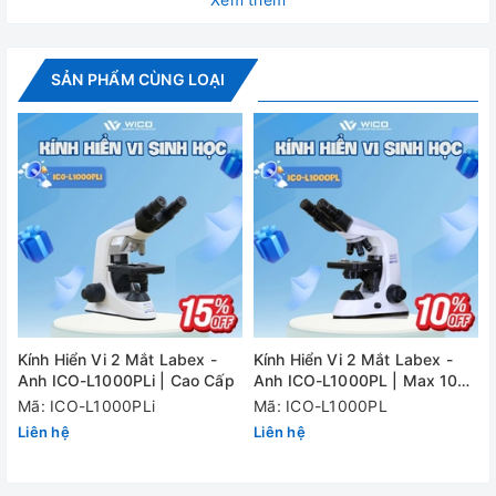
- 01x Giấy bảo hành
- 01x Hộp đựng kính
SẢN PHẨM CÙNG LOẠI
- 01x Hướng dẫn sử dụng.
Thông số kỹ thuật
Độ phân giải
1.3MP / 3
Camera
Kích thước
50 x 55 x
Giao diện USB
2
Định dạng ảnh
JPG/BMP/
Kính Hiển Vi 2 Mắt Labex -
Kính Hiển Vi 2 Mắt Labex -
Anh ICO-L1000PLi | Cao Cấp
Anh ICO-L1000PL | Max 1000
Định dạng video
av
lần
Mã: ICO-L1000PLi
Mã: ICO-L1000PL
Hệ điều hành
Liên hệ
Liên hệ
Win XP, VIST
tương thích