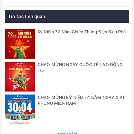
- Kích thước: 50 x 55 x 40.5mm
- Giao diện USB: 2.0
Tin tức liên quan
- Có khả năng tự động cân bằng trắng
Kỷ Niệm 72 Năm Chiến Thắng Điện Biên Phủ
- Định dạng ảnh: JPG/BMP/PNG/GIF
- Định dạng video: avi
- Hệ điều hành tương thích: Win XP, VISTA, 7, 8,10
CHÀO MỪNG NGÀY QUỐC TẾ LAO ĐỘNG
- Lắp vừa cho các loại kính hiển vi
1/5
Cung cấp bao gồm
- 01x Camera kính hiển vi kỹ thuật số DC-3000F/DC-
CHÀO MỪNG KỶ NIỆM 51 NĂM NGÀY GIẢI
5000F/DC-1300F
PHÓNG MIỀN NAM
- 01x Túi bảo vệ
- 01x Đĩa CD phần mềm kết nối máy tính
Xem thêm