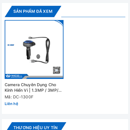
Video - Hình ảnh
SẢN PHẨM ĐÃ XEM
Camera Chuyên Dụng Cho
Kính Hiển Vi | 1.3MP / 3MP/
5MP
Mã: DC-1300F
Camera Chuyên Dụng Cho Kính Hiển Vi | 1.3MP / 3MP/ 5MP
Liên hệ
| Hàng có sẵn tại Wico
THƯƠNG HIỆU UY TÍN