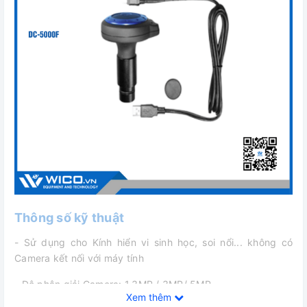
Thông số kỹ thuật
- Sử dụng cho Kính hiển vi sinh học, soi nổi... không có
Camera kết nối với máy tính
- Độ phân giải Camera: 1.3MP / 3MP/ 5MP
Xem thêm