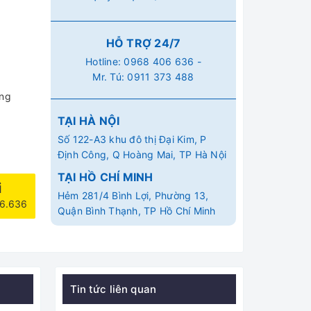
HỖ TRỢ 24/7
Hotline:
0968 406 636
-
Mr. Tú:
0911 373 488
ựng
TẠI HÀ NỘI
Số 122-A3 khu đô thị Đại Kim, P
Định Công, Q Hoàng Mai, TP Hà Nội
TẠI HỒ CHÍ MINH
i
Hẻm 281/4 Bình Lợi, Phường 13,
06.636
Quận Bình Thạnh, TP Hồ Chí Minh
Tin tức liên quan