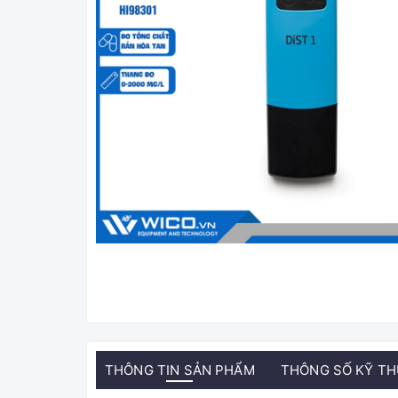
THÔNG TIN SẢN PHẨM
THÔNG SỐ KỸ T