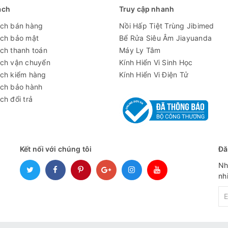
ách
Truy cập nhanh
ách bán hàng
Nồi Hấp Tiệt Trùng Jibimed
ách bảo mật
Bể Rửa Siêu Âm Jiayuanda
ch thanh toán
Máy Ly Tâm
ách vận chuyển
Kính Hiển Vi Sinh Học
ách kiểm hàng
Kính Hiển Vi Điện Tử
ách bảo hành
L
ch đổi trả
 122°F)
Kết nối với chúng tôi
Đă
Nh
dụng liên tục
nh
 max 95% không ngưng tụ