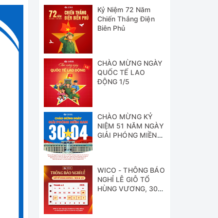
Kỷ Niệm 72 Năm
Chiến Thắng Điện
Biên Phủ
CHÀO MỪNG NGÀY
QUỐC TẾ LAO
ĐỘNG 1/5
CHÀO MỪNG KỶ
NIỆM 51 NĂM NGÀY
GIẢI PHÓNG MIỀN
NAM
WICO - THÔNG BÁO
NGHỈ LỄ GIỖ TỔ
HÙNG VƯƠNG, 30/4
& 1/5