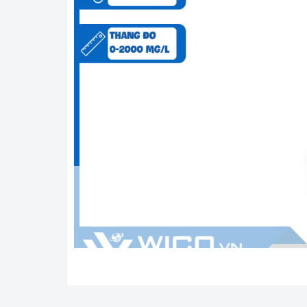
THIẾT KẾ BỎ TÚI, NHỎ GỌN