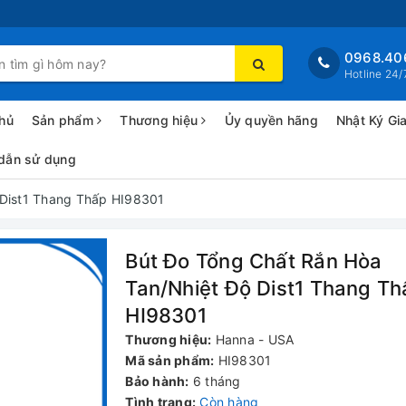
0968.40
Hotline 24/
hủ
Sản phẩm
Thương hiệu
Ủy quyền hãng
Nhật Ký Gi
dẫn sử dụng
 Dist1 Thang Thấp HI98301
Bút Đo Tổng Chất Rắn Hòa
Tan/Nhiệt Độ Dist1 Thang Th
HI98301
Thương hiệu:
Hanna - USA
Mã sản phẩm:
HI98301
Bảo hành:
6 tháng
Tình trạng:
Còn hàng