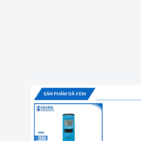
Thiết kế siêu mỏng, hiện đại và vỏ chống thấm tia
MÀN HÌNH LỚN
Hiển thị đồng thời giá trị độ dẫn và nhiệt độ
HIỆU CHUẨN TỰ ĐỘNG
Dễ dàng hiệu chuẩn tại 12.88 mS/cm với nút CAL r
ĐIỆN CỰC GRAPHITE
Chống lại quá trình oxy hóa giúp phép đo có độ lặ
SẢN PHẨM ĐÃ XEM
Điện cực graphit cũng làm giảm hiệu ứng phân cự
TÍCH HỢP CẢM BIẾN NHIỆT ĐỘ
Giá trị độ dẫn sẽ được bù nhiệt độ tự động đem lạ