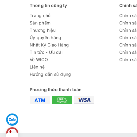
0.0 đến 50.0oC
Thông tin công ty
Chính s
1 ppm (mg/L)
Độ phân giải
Trang chủ
Chính s
TDS
Sản phẩm
Chính s
0.1oC
Thương hiệu
Chính sá
±2% toàn thang đo
Ủy quyền hãng
Chính s
Độ chính xác
Nhật Ký Giao Hàng
Chính s
±0.5oC
Tin tức - Ưu đãi
Chính s
Hiệu chuẩn
Tự động, 1 điểm tại 1382 mg/
Về WICO
Chính sá
Liên hệ
Bù nhiệt
tự động từ 0 đến 50°C (32 to
Hướng dẫn sử dụng
Hệ số chuyển
0.5
đổi TDS
Phương thức thanh toán
Pin
1 pin 3V / khoảng 250 giờ sử 
Môi trường
0 to 50°C (32 to 122°F); RH
Kích thước
160 x 40 x 17 mm / 68g
06 tháng