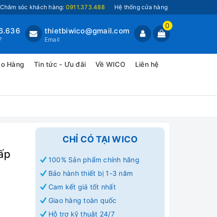
Chăm sóc khách hàng:
0911.373.488
Hệ thống cửa hàng
0
6.636
thietbiwico@gmail.com
7
Email
ao Hàng
Tin tức - Ưu đãi
Về WICO
Liên hệ
CHỈ CÓ TẠI WICO
ấp
100% Sản phẩm chính hãng
Bảo hành thiết bị 1-3 năm
Cam kết giá tốt nhất
Giao hàng toàn quốc
Hỗ trợ kỹ thuật 24/7