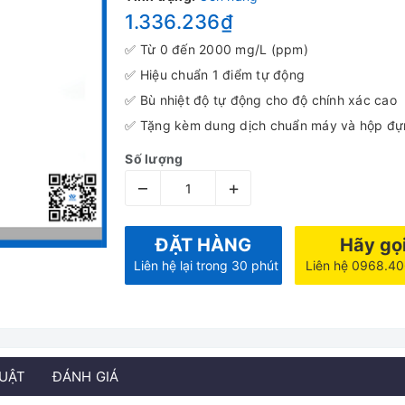
1.336.236₫
✅ Từ 0 đến 2000 mg/L (ppm)
✅ Hiệu chuẩn 1 điểm tự động
✅ Bù nhiệt độ tự động cho độ chính xác cao
✅ Tặng kèm dung dịch chuẩn máy và hộp đ
Số lượng
–
+
ĐẶT HÀNG
Hãy gọ
Liên hệ lại trong 30 phút
Liên hệ 0968.4
HUẬT
ĐÁNH GIÁ