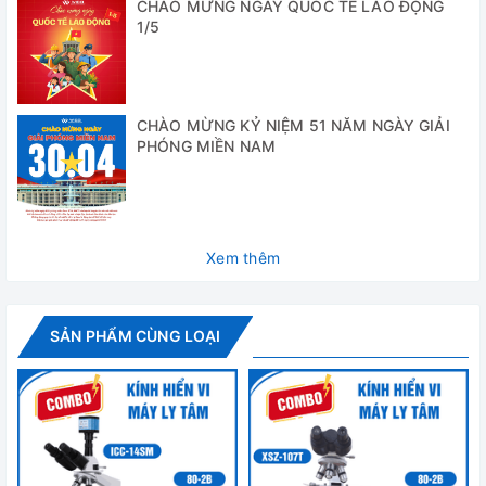
CHÀO MỪNG NGÀY QUỐC TẾ LAO ĐỘNG
1/5
CHÀO MỪNG KỶ NIỆM 51 NĂM NGÀY GIẢI
PHÓNG MIỀN NAM
Xem thêm
SẢN PHẨM CÙNG LOẠI