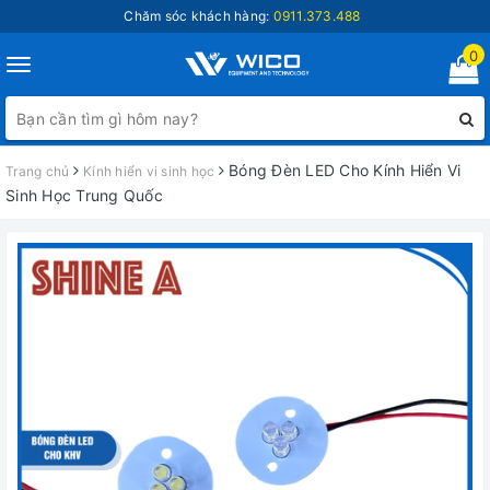
Chăm sóc khách hàng:
0911.373.488
0
Toggle
navigation
Bóng Đèn LED Cho Kính Hiển Vi
Trang chủ
Kính hiển vi sinh học
Sinh Học Trung Quốc