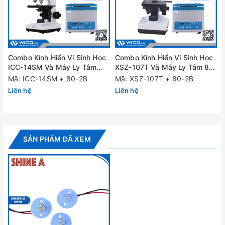
Combo Kính Hiển Vi Sinh Học
Combo Kính Hiển Vi Sinh Học
ICC-14SM Và Máy Ly Tâm
XSZ-107T Và Máy Ly Tâm 80-
80-2B | Hơn 12 Triệu
2B | Chưa Tới 7 Triệu
Mã: ICC-14SM + 80-2B
Mã: XSZ-107T + 80-2B
Liên hệ
Liên hệ
SẢN PHẨM ĐÃ XEM