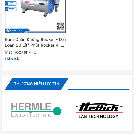
Khối lượng tịnh
5.2
Kích thước
31 x 13.5 x
(LxWxH)
Vacuum
Ye
Regulator
Bơm Chân Không Rocker - Đài
Loan 20 Lít/ Phút Rocker 410
Overflow
(Không Dùng Dầu)
Mã: Rocker 410
Ye
protection
Liên hệ
Thermal
Ye
protection
THƯƠNG HIỆU UY TÍN
Đánh giá