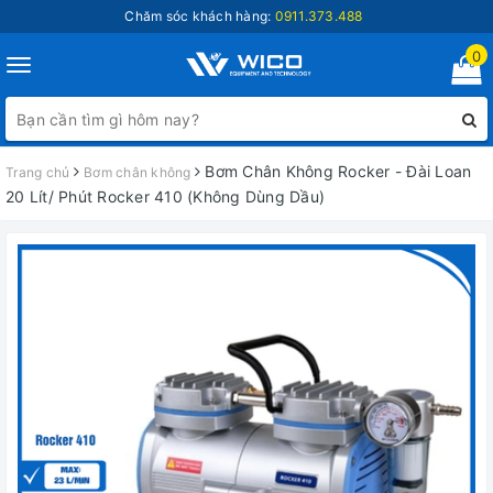
Chăm sóc khách hàng:
0911.373.488
0
Toggle
navigation
Bơm Chân Không Rocker - Đài Loan
Trang chủ
Bơm chân không
20 Lít/ Phút Rocker 410 (Không Dùng Dầu)