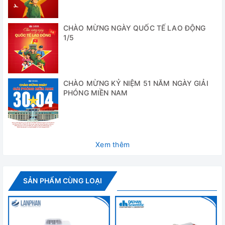
- Bơm chân không Rocker 410 được ứng dụng tạo chân
không cho: Bộ lọc vi sinh, tủ sấy chân không, bộ cô quay
CHÀO MỪNG NGÀY QUỐC TẾ LAO ĐỘNG
chân không, lấy mẫu khí, thí nghiệm chất rắn nổi..
1/5
Rocker 410 đạt tiêu chuẩn:
- Chứng nhận an toàn quốc tế
CHÀO MỪNG KỶ NIỆM 51 NĂM NGÀY GIẢI
PHÓNG MIỀN NAM
- Chứng nhận CE
- Chứng nhận CSA
- Bảo vệ IP 30
Xem thêm
Cung cấp bao gồm:
- Bơm chân không Roker 410
SẢN PHẨM CÙNG LOẠI
- Các phụ kiện tiêu chuẩn kèm theo
- Tài liệu hướng dẫn sử dụng