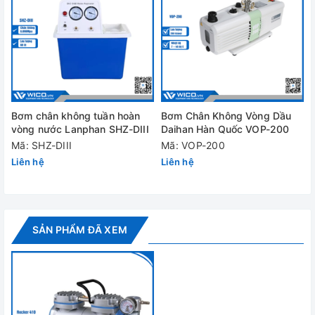
Thông số kỹ thuật
Rocker 410
110V/ 60Hz
Công suất
100W
Dòng điện tối đa
1.0A
Bơm chân không tuần hoàn
Bơm Chân Không Vòng Dầu
Mức chân
vòng nước Lanphan SHZ-DIII
Daihan Hàn Quốc VOP-200
735 m
không tối đa
Mã: SHZ-DIII
Mã: VOP-200
Liên hệ
Liên hệ
Lưu lượng Max
23 L/min
Tốc độ quay
1750 RPM
Motor
SẢN PHẨM ĐÃ XEM
Mã lực
1/6 
Độ ồn
52 
Ống đầu vào
ID8 (5/16