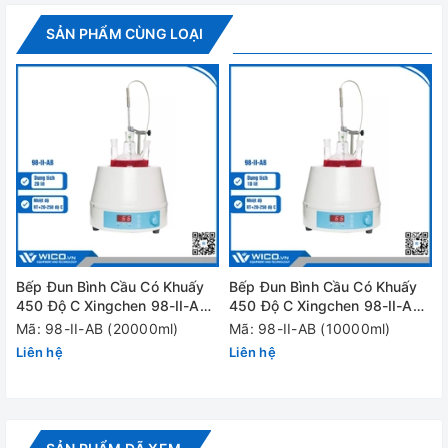
gia nhiệt
SẢN PHẨM CÙNG LOẠI
Công
suất gia
0.15 x
0.25 x
0.35
0.15
0.1 x 2
0.1 x 4
nhiệt
2
2
x 2
4
(KW)
Kích
280 x
320 x
360 x
420 x
530 x
610 
thước
140 x
160 x
180 x
210 x
140 x
160 
ngoài
106
170
180
200
160
170
(mm)
Khối
Bếp Đun Bình Cầu Có Khuấy
Bếp Đun Bình Cầu Có Khuấy
lượng
4/5kg
7/8kg
8/10
450 Độ C Xingchen 98-II-AB |
450 Độ C Xingchen 98-II-AB |
20000 ml
10000 ml
Mã: 98-II-AB (20000ml)
Mã: 98-II-AB (10000ml)
(NW/GW)
Liên hệ
Liên hệ
Nguồn
100 ~ 120V hoặc 200 ~ 240V, 50Hz
điện
Đánh giá