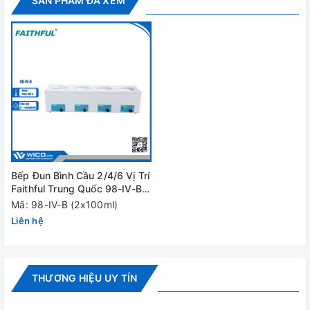
SẢN PHẨM ĐÃ XEM
Bếp Đun Bình Cầu 2/4/6 Vị Trí
Faithful Trung Quốc 98-IV-B |
100ml - 1 lít
Mã: 98-IV-B (2x100ml)
Liên hệ
THƯƠNG HIỆU UY TÍN