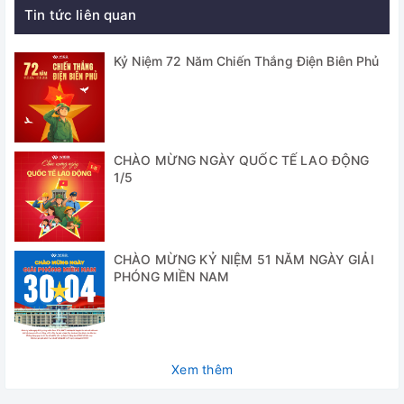
🌟 Bếp đun bình cầu 98-IV-B | dung tích 100ml
Tin tức liên quan
🌟 Bếp đun bình cầu 98-IV-B | dung tích 250ml
Kỷ Niệm 72 Năm Chiến Thắng Điện Biên Phủ
🌟 Bếp đun bình cầu 98-IV-B | dung tích 500ml
🌟 Bếp đun bình cầu 98-IV-B | dung tích 1000ml
Thông số kỹ thuật
CHÀO MỪNG NGÀY QUỐC TẾ LAO ĐỘNG
1/5
Model
Dung
2 x
2 x
2 x
2 x 1
4 x
4 x
tích
100ml
250ml
500ml
lít
100ml
250
CHÀO MỪNG KỶ NIỆM 51 NĂM NGÀY GIẢI
PHÓNG MIỀN NAM
Nhiệt độ
tối đa
Dải nhiệt
+ 2
độ
Xem thêm
Bộ phận
Nic